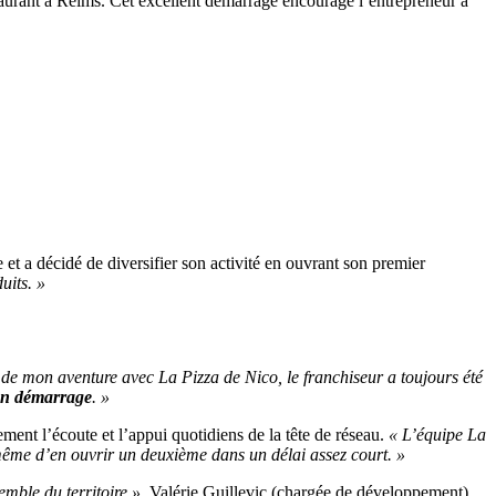
aurant à Reims. Cet excellent démarrage encourage l’entrepreneur à
 et a décidé de diversifier son activité en ouvrant son premier
uits. »
 de mon aventure avec La Pizza de Nico, le franchiseur a toujours été
on démarrage
. »
èrement l’écoute et l’appui quotidiens de la tête de réseau.
« L’équipe La
ême d’en ouvrir un deuxième dans un délai assez court. »
emble du territoire »
, Valérie Guillevic (chargée de développement)