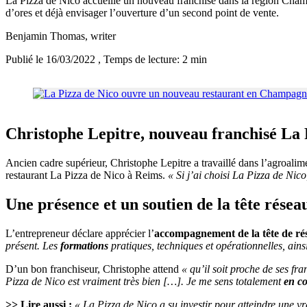
La Pizza de Nico accueille un nouveau franchisé dans la région Cham
d’ores et déjà envisager l’ouverture d’un second point de vente.
Benjamin Thomas
, writer
Publié le 16/03/2022
, Temps de lecture: 2 min
Christophe Lepitre, nouveau franchisé La 
Ancien cadre supérieur, Christophe Lepitre a travaillé dans l’agroalime
restaurant La Pizza de Nico à Reims.
« Si j’ai choisi La Pizza de Nico
Une présence et un soutien de la tête résea
L’entrepreneur déclare apprécier l’
accompagnement de la tête de ré
présent. Les
formations
pratiques, techniques et opérationnelles, ai
D’un bon franchiseur, Christophe attend
« qu’il soit proche de ses fra
Pizza de Nico est vraiment très bien […]. Je me sens totalement
en c
>> Lire aussi :
« La Pizza de Nico a su investir pour atteindre une v