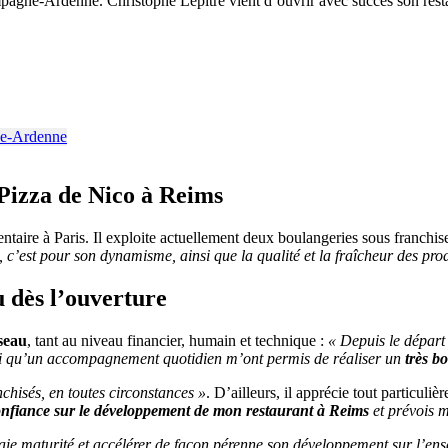
pagne-Ardenne. Christophe Lepitre vient d’ouvrir avec succès son rest
Pizza de Nico à Reims
ntaire à Paris. Il exploite actuellement deux boulangeries sous franchise
, c’est pour son dynamisme, ainsi que la qualité et la fraîcheur des prod
u dès l’ouverture
seau
, tant au niveau financier, humain et technique :
« Depuis le départ
nsi qu’un accompagnement quotidien m’ont permis de réaliser un
très b
nchisés, en toutes circonstances »
. D’ailleurs, il apprécie tout particuli
onfiance sur le développement de mon restaurant à Reims
et prévois m
raie maturité et accélérer de façon pérenne son développement sur l’ens