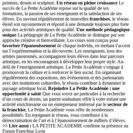
peinture, dessin et sculpture.
Un réseau en pleine croissance
Le
succès de La Petite Académie repose sur la qualité de ses
formations, la passion de ses enseignants et la satisfaction de ses
élèves. En ouvrant régulièrement de nouvelles
franchises
, le réseau
étend son rayonnement et répond à une demande toujours plus forte
pour des activités artistiques de qualité.
Une méthode pédagogique
unique
La pédagogie de La Petite Académie se distingue par son
approche créative et bienveillante. Les cours sont conçus pour
favoriser l’épanouissement
de chaque individu, en mettant l’accent
sur l’expérimentation et la découverte. Les enseignants, tous des
artistes passionnés, accompagnent leurs élèves dans leur parcours
artistique, en les encourageant à développer leur propre style. Au-
delà de l’enseignement artistique, La Petite Académie s’engage à
promouvoir la culture et à renforcer le lien social. En organisant
régulièrement des expositions, des événements et des partenariats
avec des institutions culturelles, le réseau contribue à dynamiser le
paysage artistique local.
Rejoindre La Petite Académie : une
opportunité à saisir
Que vous soyez un particulier à la recherche
d’un cours de dessin, un parent souhaitant offrir à votre enfant une
activité enrichissante ou un entrepreneur intéressé par le
secteur de
la franchise
, La Petite Académie vous offre de nombreuses
possibilités. En rejoignant le réseau, vous contribuez à la
démocratisation de l’art et à l’épanouissement de milliers d’élèves.
>> Lire aussi :
LA PETITE ACADEMIE confirme sa présence au
Forum Franchise Lyon