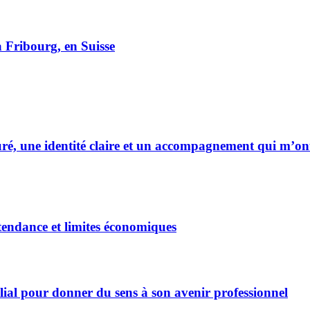
 à Fribourg, en Suisse
uré, une identité claire et un accompagnement qui m’on
endance et limites économiques
milial pour donner du sens à son avenir professionnel