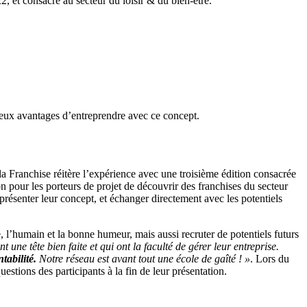
et consacré au secteur du loisir & du bien-être.
breux avantages d’entreprendre avec ce concept.
la Franchise réitère l’expérience avec une troisième édition consacrée
on pour les porteurs de projet de découvrir des franchises du secteur
e présenter leur concept, et échanger directement avec les potentiels
 l’humain et la bonne humeur, mais aussi recruter de potentiels futurs
 une tête bien faite et qui ont la faculté de gérer leur entreprise.
tabilité.
Notre réseau est avant tout une école de gaîté ! »
. Lors du
stions des participants à la fin de leur présentation.