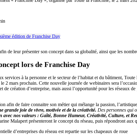
 « Franchise Day », organisé par Toute la Franchise, le 2 mars 2022, 
min
t afin de leur présenter son concept dans sa globalité, ainsi que les nom
cept lors de Franchise Day
services à la personne et le secteur de l’habitat et du bâtiment, Toute 
ur le 2 mars prochain. Cette nouvelle journée de webinaires sera l’occasi
ojet de création d’entreprise, mais aussi l’opportunité pour les réseaux d
fin de faire connaitre son métier qui mélange la passion, l’artistique,
grande joie de vivre, motivée et de la créativité.
Des personnes qui ont
 avec nos valeurs : Gaîté, Bonne Humeur, Créativité, Culture, et Ren
rine Malapert présenteront le concept du réseau, puis répondront aux que
ielle d’entreprises du réseau est repartie sur les chapeaux de roue