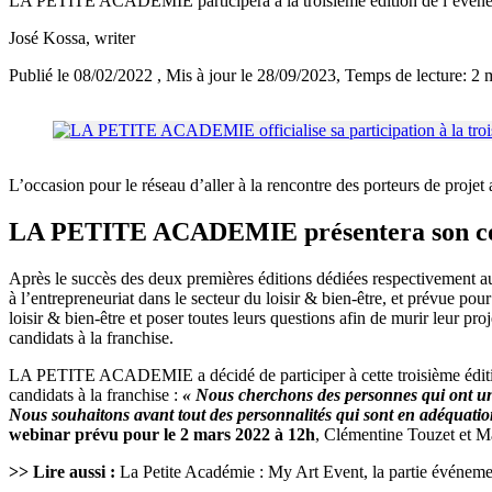
LA PETITE ACADEMIE participera à la troisième édition de l’événement
José Kossa
, writer
Publié le 08/02/2022
, Mis à jour le 28/09/2023
, Temps de lecture: 2 
L’occasion pour le réseau d’aller à la rencontre des porteurs de proje
LA PETITE ACADEMIE présentera son con
Après le succès des deux premières éditions dédiées respectivement aux 
à l’entrepreneuriat dans le secteur du loisir & bien-être, et prévue po
loisir & bien-être et poser toutes leurs questions afin de murir leur pr
candidats à la franchise.
LA PETITE ACADEMIE a décidé de participer à cette troisième édition a
candidats à la franchise :
« Nous cherchons des personnes qui ont une 
Nous souhaitons avant tout des personnalités qui sont en adéquation
webinar prévu pour le 2 mars 2022 à 12h
, Clémentine Touzet et Ma
>> Lire aussi :
La Petite Académie : My Art Event, la partie événement