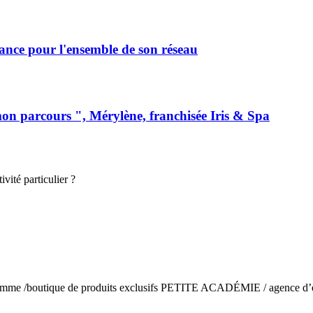
rance pour l'ensemble de son réseau
mon parcours ", Mérylène, franchisée Iris & Spa
vité particulier ?
e gamme /boutique de produits exclusifs PETITE ACADÉMIE / agence d’é