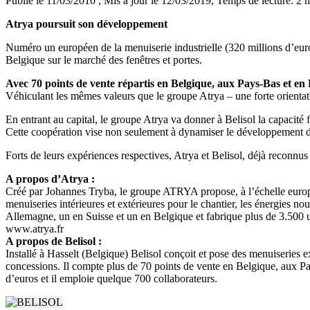
Publié le 11/03/2010
, Mis à jour le 12/03/2019
, Temps de lecture: 2 
Atrya poursuit son développement
Numéro un européen de la menuiserie industrielle (320 millions d’euro
Belgique sur le marché des fenêtres et portes.
Avec 70 points de vente répartis en Belgique, aux Pays-Bas et en
Véhiculant les mêmes valeurs que le groupe Atrya – une forte orientatio
En entrant au capital, le groupe Atrya va donner à Belisol la capacité 
Cette coopération vise non seulement à dynamiser le développement du 
Forts de leurs expériences respectives, Atrya et Belisol, déjà reconnu
A propos d’Atrya :
Créé par Johannes Tryba, le groupe ATRYA propose, à l’échelle européenn
menuiseries intérieures et extérieures pour le chantier, les énergies n
Allemagne, un en Suisse et un en Belgique et fabrique plus de 3.500 uni
www.atrya.fr
A propos de Belisol :
Installé à Hasselt (Belgique) Belisol conçoit et pose des menuiseries
concessions. Il compte plus de 70 points de vente en Belgique, aux Pa
d’euros et il emploie quelque 700 collaborateurs.