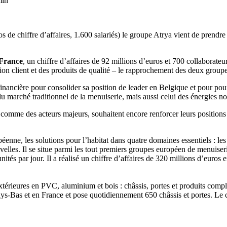
min
s de chiffre d’affaires, 1.600 salariés) le groupe Atrya vient de prendr
 France
, un chiffre d’affaires de 92 millions d’euros et 700 collaborate
n client et des produits de qualité – le rapprochement des deux groupes s
financière pour consolider sa position de leader en Belgique et pour pour
marché traditionnel de la menuiserie, mais aussi celui des énergies no
s comme des acteurs majeurs, souhaitent encore renforcer leurs positions
e, les solutions pour l’habitat dans quatre domaines essentiels : les fe
ouvelles. Il se situe parmi les tout premiers groupes européen de menuiser
tés par jour. Il a réalisé un chiffre d’affaires de 320 millions d’euros 
 extérieures en PVC, aluminium et bois : châssis, portes et produits co
ys-Bas et en France et pose quotidiennement 650 châssis et portes. Le ch