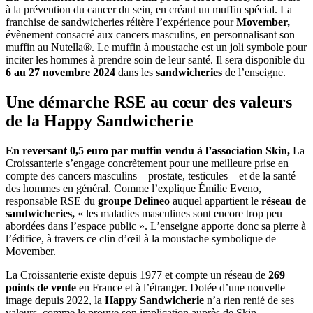
à la prévention du cancer du sein, en créant un muffin spécial. La
franchise de sandwicheries
réitère l’expérience pour
Movember,
évènement consacré aux cancers masculins, en personnalisant son
muffin au Nutella®. Le muffin à moustache est un joli symbole pour
inciter les hommes à prendre soin de leur santé. Il sera disponible du
6 au 27 novembre 2024
dans les
sandwicheries
de l’enseigne.
Une démarche RSE au cœur des valeurs
de la Happy Sandwicherie
En reversant 0,5 euro par muffin vendu à l’association Skin,
La
Croissanterie s’engage concrètement pour une meilleure prise en
compte des cancers masculins – prostate, testicules – et de la santé
des hommes en général. Comme l’explique Émilie Eveno,
responsable RSE du
groupe Delineo
auquel appartient le
réseau de
sandwicheries,
« les maladies masculines sont encore trop peu
abordées dans l’espace public ». L’enseigne apporte donc sa pierre à
l’édifice, à travers ce clin d’œil à la moustache symbolique de
Movember.
La Croissanterie existe depuis 1977 et compte un réseau de
269
points de vente
en France et à l’étranger. Dotée d’une nouvelle
image depuis 2022, la
Happy Sandwicherie
n’a rien renié de ses
valeurs, comme le prouve son implication auprès de Skin.