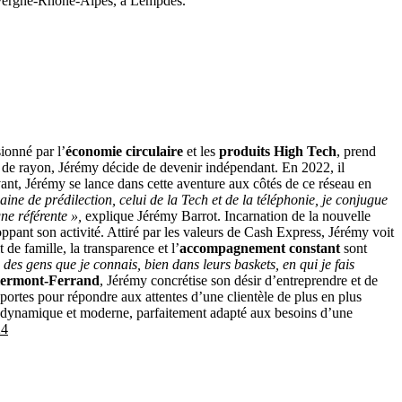
Auvergne-Rhône-Alpes, à Lempdes.
ionné par l’
économie circulaire
et les
produits High Tech
, prend
r de rayon, Jérémy décide de devenir indépendant. En 2022, il
ant, Jérémy se lance dans cette aventure aux côtés de ce réseau en
 de prédilection, celui de la Tech et de la téléphonie, je conjugue
ne référente »,
explique Jérémy Barrot. Incarnation de la nouvelle
oppant son activité. Attiré par les valeurs de Cash Express, Jérémy voit
 de famille, la transparence et l’
accompagnement constant
sont
 des gens que je connais, bien dans leurs baskets, en qui je fais
lermont-Ferrand
, Jérémy concrétise son désir d’entreprendre et de
portes pour répondre aux attentes d’une clientèle de plus en plus
ce dynamique et moderne, parfaitement adapté aux besoins d’une
24