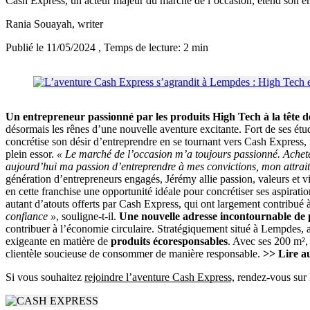
Cash Express, un acteur majeur du marché de l’occasion, étend son e
Rania Souayah
, writer
Publié le 11/05/2024
, Temps de lecture: 2 min
Un entrepreneur passionné par les produits High Tech à la tête d
désormais les rênes d’une nouvelle aventure excitante. Fort de ses é
concrétise son désir d’entreprendre en se tournant vers Cash Express,
plein essor.
« Le marché de l’occasion m’a toujours passionné. Achete
aujourd’hui ma passion d’entreprendre à mes convictions, mon attrai
génération d’entrepreneurs engagés, Jérémy allie passion, valeurs et vi
en cette franchise une opportunité idéale pour concrétiser ses aspiration
autant d’atouts offerts par Cash Express, qui ont largement contribué
confiance »
, souligne-t-il.
Une nouvelle adresse incontournable de 
contribuer à l’économie circulaire. Stratégiquement situé à Lempdes, a
exigeante en matière de
produits écoresponsables
. Avec ses 200 m²,
clientèle soucieuse de consommer de manière responsable.
>> Lire au
Si vous souhaitez
rejoindre l’aventure Cash Express,
rendez-vous sur l