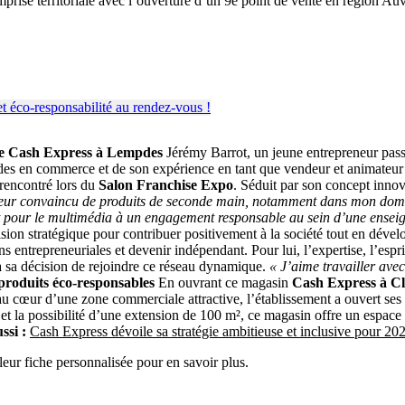
mprise territoriale avec l’ouverture d’un 9e point de vente en région 
e
Cash Express à Lempdes
Jérémy Barrot, un jeune entrepreneur pass
tudes en commerce et de son expérience en tant que vendeur et animateu
 rencontré lors du
Salon Franchise Expo
. Séduit par son concept innov
ur convaincu de produits de seconde main, notamment dans mon domaine
t pour le multimédia à un engagement responsable au sein d’une enseig
sion stratégique pour contribuer positivement à la société tout en dével
s entrepreneuriales et devenir indépendant. Pour lui, l’expertise, l’esprit
 à sa décision de rejoindre ce réseau dynamique.
« J’aime travailler avec
produits éco-responsables
En ouvrant ce magasin
Cash Express à C
u cœur d’une zone commerciale attractive, l’établissement a ouvert ses 
 et la possibilité d’une extension de 100 m², ce magasin offre un espa
ssi :
Cash Express dévoile sa stratégie ambitieuse et inclusive pour 20
eur fiche personnalisée pour en savoir plus.