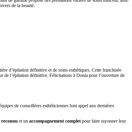
 haut de gamme propose des prestations variées de soins minceur, anti-
nivers de la beauté.
ère d’épilation définitive et de soins esthétiques. Cette franchisée
ur de l’épilation définitive. Félicitations à Donia pour l’ouverture de
quipes de conseillères esthéticiennes font appel aux dernières
e reconnu
et un
accompagnement complet
pour faire rayonner leur