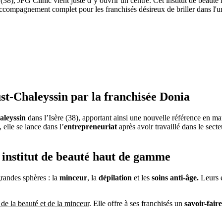
38), JFG Clinic vient juste d’y ouvrir un centre. Cet institut de beauté
accompagnement complet pour les franchisés désireux de briller dans l'u
st-Chaleyssin par la franchisée Donia
aleyssin
dans l’Isère (38), apportant ainsi une nouvelle référence en mati
 elle se lance dans l’
entrepreneuriat
après avoir travaillé dans le secte
 institut de beauté haut de gamme
grandes sphères : la
minceur
, la
dépilation
et les
soins anti-âge.
Leurs é
 de la beauté et de la minceur
. Elle offre à ses franchisés un
savoir-fair