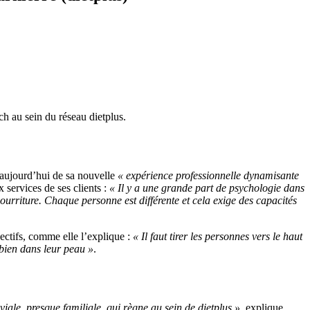
h au sein du réseau dietplus.
 aujourd’hui de sa nouvelle
« expérience professionnelle dynamisante
 services de ses clients :
«
Il y a une grande part de psychologie dans
nourriture. Chaque personne est différente et cela exige des capacités
jectifs, comme elle l’explique :
«
Il faut tirer les personnes vers le haut
bien dans leur
peau »
.
iale, presque familiale, qui règne au sein de dietplus »
, explique