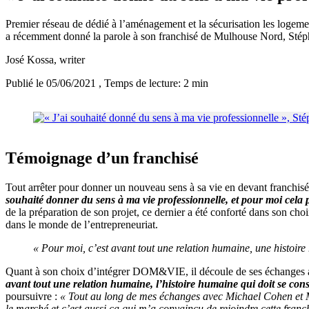
Premier réseau de dédié à l’aménagement et la sécurisation les logem
a récemment donné la parole à son franchisé de Mulhouse Nord, Stéphan
José Kossa
, writer
Publié le 05/06/2021
, Temps de lecture: 2 min
Témoignage d’un franchisé
Tout arrêter pour donner un nouveau sens à sa vie en devant franchis
souhaité donner du sens à ma vie professionnelle, et pour moi cela pa
de la préparation de son projet, ce dernier a été conforté dans son c
dans le monde de l’entrepreneuriat.
« Pour moi, c’est avant tout une relation humaine, une histoire
Quant à son choix d’intégrer DOM&VIE, il découle de ses échanges av
avant tout une relation humaine, l’histoire humaine qui doit se cons
poursuivre :
« Tout au long de mes échanges avec Michael Cohen et Mél
le marché et c’est aussi ça qui m’a convaincu de rejoindre cette franch