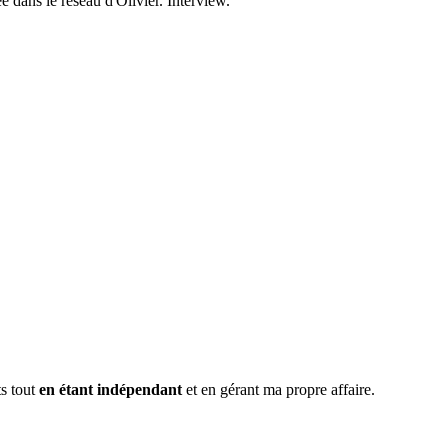
e dans le réseau d'Olivier. Interview.
ts tout
en étant indépendant
et en gérant ma propre affaire.