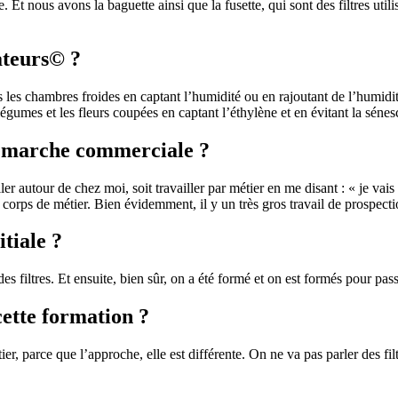
. Et nous avons la baguette ainsi que la fusette, qui sont des filtres utili
sateurs© ?
s les chambres froides en captant l’humidité ou en rajoutant de l’humidi
légumes et les fleurs coupées en captant l’éthylène et en évitant la sénes
émarche commerciale ?
r autour de chez moi, soit travailler par métier en me disant : « je vais
s corps de métier. Bien évidemment, il y un très gros travail de prospecti
tiale ?
es filtres. Et ensuite, bien sûr, on a été formé et on est formés pour pas
cette formation ?
, parce que l’approche, elle est différente. On ne va pas parler des f