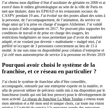
J’ai obtenu mon diplôme d’état d’auxiliaire de gériatrie en 2000 et ai
exercé dans le milieu gérontologique au sein de la ville de Paris en
tant que titulaire, dans les EPHAD et les restaurants sociaux du
CASPV pendant 19 ans. J’ai évolué sur des postes allant des soins à
la personne, de l’accompagnement, de l’animation, du service en
étage ainsi qu’à la prise en charge d’usagers Alzheimer. J’ai validé
mes acquis d’aide-soignante en 2017. Ne pouvant plus supporter les
conditions de travail et de prise en charge des usagers, les
restrictions budgétaires ne nous permettant pas d’avoir du matériel
adapté, et ne voulant pas devenir « maltraitante » malgré moi, j’ai
préféré m’occuper de 3 personnes correctement au lieu de 15 à
moitié. Je me suis mise en disponibilité pour création d’entreprise et
j’ai créé mon autoentreprise de service à la personne en février 2019
Pourquoi avoir choisi le système de la
franchise, et ce réseau en particulier ?
J’ai choisi le système de franchise afin d’être conseillée,
accompagnée, entourée par une entreprise experte en la matière, et
afin de pouvoir utiliser de précieux outils mis à ma disposition par le
franchiseur (outils qui ont fait leur preuve) pour le développement de
mon activité.
Le réseau de franchise La Main Tendue
a retenu toute
mon attention et a été mon seul et unique choix, car toute ma vision
relative à l’activité du service à la personne auprès des personnes