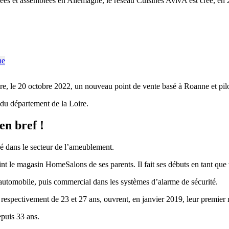
iquées et assemblées en Allemagne, le réseau Cuisines AvivA est créé, e
e, le 20 octobre 2022, un nouveau point de vente basé à Roanne et pilot
u département de la Loire.
en bref !
ué dans le secteur de l’ameublement.
int le magasin HomeSalons de ses parents. Il fait ses débuts en tant que
 automobile, puis commercial dans les systèmes d’alarme de sécurité.
 respectivement de 23 et 27 ans, ouvrent, en janvier 2019, leur premier
epuis 33 ans.