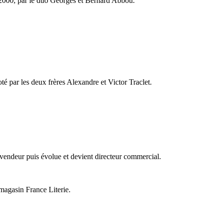
n 2000, par le duo Georges et Bernard Abbou.
é par les deux frères Alexandre et Victor Traclet.
 vendeur puis évolue et devient directeur commercial.
 magasin France Literie.