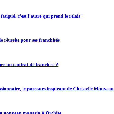
tigué, c’est l’autre qui prend le relais"
de réussite pour ses franchisés
r un contrat de franchise ?
ssionnaire, le parcours inspirant de Christelle Mouveau
son nouveau magasin à Orchies