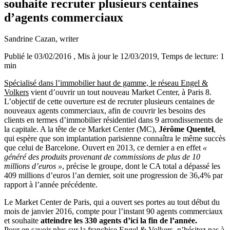
souhaite recruter plusieurs centaines
d’agents commerciaux
Sandrine Cazan
, writer
Publié le 03/02/2016
, Mis à jour le 12/03/2019
, Temps de lecture: 1
min
Spécialisé dans l’immobilier haut de gamme, le réseau Engel &
Volkers
vient d’ouvrir un tout nouveau Market Center, à Paris 8.
L’objectif de cette ouverture est de recruter plusieurs centaines de
nouveaux agents commerciaux, afin de couvrir les besoins des
clients en termes d’immobilier résidentiel dans 9 arrondissements de
la capitale. A la tête de ce Market Center (MC),
Jérôme Quentel
,
qui espère que son implantation parisienne connaîtra le même succès
que celui de Barcelone. Ouvert en 2013, ce dernier a en effet
«
généré des produits provenant de commissions de plus de 10
millions d’euros »
, précise le groupe, dont le CA total a dépassé les
409 millions d’euros l’an dernier, soit une progression de 36,4% par
rapport à l’année précédente.
Le Market Center de Paris, qui a ouvert ses portes au tout début du
mois de janvier 2016, compte pour l’instant 90 agents commerciaux
et souhaite
atteindre les 330 agents d’ici la fin de l’année.
Pour en savoir plus sur la franchise Engel & Volkers, n’hésitez pas à