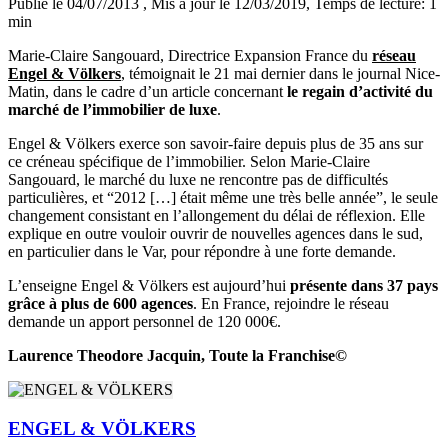
Publié le 04/07/2013
, Mis à jour le 12/03/2019
, Temps de lecture: 1
min
Marie-Claire Sangouard, Directrice Expansion France du
réseau
Engel & Völkers
, témoignait le 21 mai dernier dans le journal Nice-
Matin, dans le cadre d’un article concernant
le regain d’activité du
marché de l’immobilier de luxe
.
Engel & Völkers exerce son savoir-faire depuis plus de 35 ans sur
ce créneau spécifique de l’immobilier. Selon Marie-Claire
Sangouard, le marché du luxe ne rencontre pas de difficultés
particulières, et “2012 […] était même une très belle année”, le seule
changement consistant en l’allongement du délai de réflexion. Elle
explique en outre vouloir ouvrir de nouvelles agences dans le sud,
en particulier dans le Var, pour répondre à une forte demande.
L’enseigne Engel & Völkers est aujourd’hui
présente dans 37 pays
grâce à plus de 600 agences
. En France, rejoindre le réseau
demande un apport personnel de 120 000€.
Laurence Theodore Jacquin, Toute la Franchise©
ENGEL & VÖLKERS