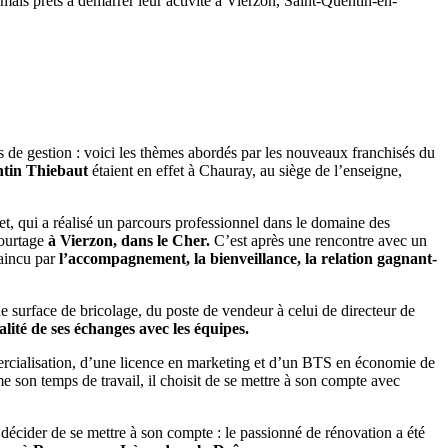
rmais prêts à démarrer leur activité à Vierzon, Saint-Quentin-en-
s de gestion : voici les thèmes abordés par les nouveaux franchisés du
ntin Thiebaut
étaient en effet à Chauray, au siège de l’enseigne,
t, qui a réalisé un parcours professionnel dans le domaine des
courtage
à Vierzon, dans le Cher.
C’est après une rencontre avec un
vaincu par
l’accompagnement, la bienveillance, la relation gagnant-
de surface de bricolage, du poste de vendeur à celui de directeur de
lité de ses échanges avec les équipes.
ialisation, d’une licence en marketing et d’un BTS en économie de
e son temps de travail, il choisit de se mettre à son compte avec
 décider de se mettre à son compte : le passionné de rénovation a été