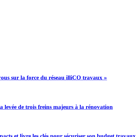
ous sur la force du réseau illiCO travaux »
a levée de trois freins majeurs à la rénovation
acts et livre les clés pour sécuriser son budget travaux