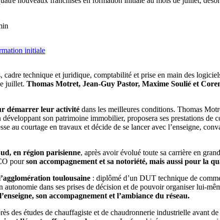
quatre nouveaux franchisés en formation initiale au mois de juillet, déso
min
adre technique et juridique, comptabilité et prise en main des logiciel
 juillet.
Thomas Motret, Jean-Guy Pastor, Maxime Soulié et Core
ur démarrer leur activité
dans les meilleures conditions. Thomas Motre
n développant son patrimoine immobilier, proposera ses prestations de 
esse au courtage en travaux et décide de se lancer avec l’enseigne, con
ud, en région parisienne
, après avoir évolué toute sa carrière en gran
liCO pour
son accompagnement et sa notoriété, mais aussi pour la qua
 l’agglomération toulousaine
: diplômé d’un DUT technique de commerc
en autonomie dans ses prises de décision et de pouvoir organiser lui-mêm
e l’enseigne, son accompagnement et l’ambiance du réseau.
rès des études de chauffagiste et de chaudronnerie industrielle avant de