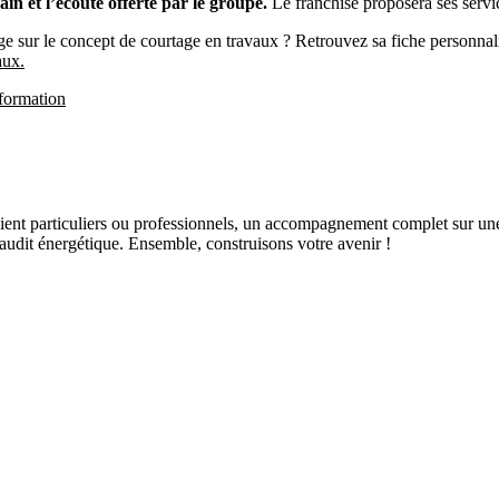
in et l’écoute offerte par le groupe.
Le franchisé proposera ses serv
ge sur le concept de courtage en travaux ? Retrouvez sa fiche personnal
aux.
 formation
soient particuliers ou professionnels, un accompagnement complet sur un
udit énergétique. Ensemble, construisons votre avenir !