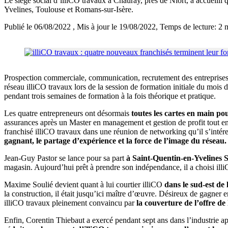
Le siège social d’illiCO travaux à Chauray, près de Niort, a accueilli 
Yvelines, Toulouse et Romans-sur-Isère.
Publié le 06/08/2022
, Mis à jour le 19/08/2022
, Temps de lecture: 2 
Prospection commerciale, communication, recrutement des entreprises, c
réseau illiCO travaux lors de la session de formation initiale du mois de
pendant trois semaines de formation à la fois théorique et pratique.
Les quatre entrepreneurs ont désormais
toutes les cartes en main po
assurances après un Master en management et gestion de profit tout e
franchisé illiCO travaux dans une réunion de networking qu’il s’intér
gagnant, le partage d’expérience et la force de l’image du réseau.
Jean-Guy Pastor se lance pour sa part
à Saint-Quentin-en-Yvelines S
magasin. Aujourd’hui prêt à prendre son indépendance, il a choisi il
Maxime Soulié devient quant à lui courtier illiCO
dans le sud-est de
la construction, il était jusqu’ici maître d’œuvre. Désireux de gagner 
illiCO travaux pleinement convaincu par
la couverture de l’offre d
Enfin, Corentin Thiebaut a exercé pendant sept ans dans l’industrie ap