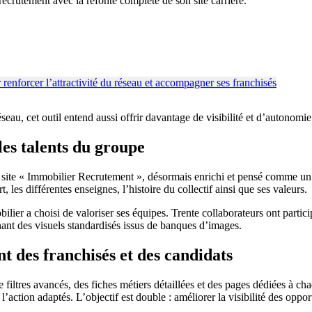
crutement avec la refonte complète de son site carrière.
seau, cet outil entend aussi offrir davantage de visibilité et d’autonomi
les talents du groupe
 « Immobilier Recrutement », désormais enrichi et pensé comme un por
les différentes enseignes, l’histoire du collectif ainsi que ses valeurs.
er a choisi de valoriser ses équipes. Trente collaborateurs ont partici
ignant des visuels standardisés issus de banques d’images.
nt des franchisés et des candidats
 filtres avancés, des fiches métiers détaillées et des pages dédiées à c
l’action adaptés. L’objectif est double : améliorer la visibilité des oppor