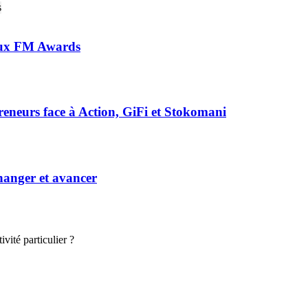
 aux FM Awards
preneurs face à Action, GiFi et Stokomani
hanger et avancer
vité particulier ?