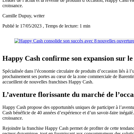
Leader de l’achat et la revente de produits d’occasion, Happy Cash ét
croissance.
Camille Dupuy
, writer
Publié le 17/05/2023
, Temps de lecture: 1 min
Happy Cash confirme son expansion sur le t
Spécialisée dans l’économie circulaire de produits d’occasion liés à l
prochainement ses portes au cœur de la zone commerciale de Barentin,
accueillent de nouvelles franchises Happy Cash.
L’aventure florissante du marché de l’occ
Happy Cash propose des opportunités uniques de participer à l’avent
Cash bénéficie de 40 années d’expérience et d’un savoir-faire inégalé.
croissance.
Rejoindre la franchise Happy Cash permet de profiter de cette tendance
secteur dynamique, tout en fournissant aux consommateurs des solution