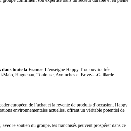
u groupe confirment son expertise dans un secteur durable et en pleine
 dans toute la France
. L’enseigne Happy Troc ouvrira très
int-Malo, Haguenau, Toulouse, Avranches et Brive-la-Gaillarde
eader européen de l’
achat et la revente de produits d’occasion
, Happy
ations environnementales actuelles, offrant un véritable potentiel de
t, avec le soutien du groupe, les franchisés peuvent prospérer dans ce