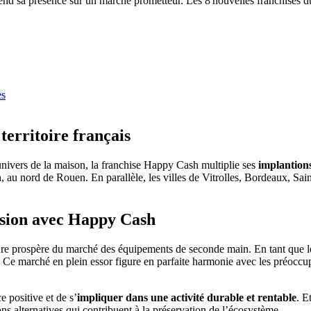
end sa présence sur un marché prometteur. Les 8 nouvelles franchises d
erritoire français
’univers de la maison, la franchise Happy Cash multiplie ses
implantions
 au nord de Rouen. En parallèle, les villes de Vitrolles, Bordeaux, Sa
asion avec Happy Cash
ure prospère du marché des équipements de seconde main. En tant que l
 Ce marché en plein essor figure en parfaite harmonie avec les préoccup
 positive et de s’
impliquer dans une activité durable et rentable
. E
s alternatives qui contribuent à la préservation de l’écosystème.