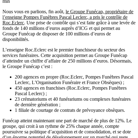
min
Nous vous en parlions, fin août,
le Groupe Funécap, propriétaire de
l’enseigne Pompes Funèbres Pascal Leclerc, a pris le contrôle de
Roc.Eclerc
. Une prise de contrôle qui s’est faite grâce à une levée de
fonds de 140 millions d’euros auprès d’ICG et qui permet au
Groupe Funécap de disposer de 100 millions d’euros de
disponibilités.
L’enseigne Roc.Eclerc est le premier franchiseur du secteur des
services funéraires. Cette acquisition permet au Groupe Funécap
d’atteindre un chiffre d’affaire de 250 millions d’euros. Désormais,
le Groupe Funécap c’est :
200 agences en propre (Roc.Eclerc, Pompes Funèbres Pascal
Leclerc, L’Organisation Funéraire et France Obsèques) ;
450 agences en franchises (Roc.Eclerc, Pompes Funèbres
Pascal Leclerc) ;
23 crématoriums et 40 funérariums ou complexes funéraires
de dernière génération ;
1 filiale de courtage de contrats de prévoyance obsèques.
Funécap atteint maintenant une part de marché de plus de 12%. Le
groupe, qui croit à un rythme de 25% chaque année, compte
poursuivre sa politique d’acquisition et de consolidation, et se dote
d’un énorme potentiel de développement sur un marché qui reste