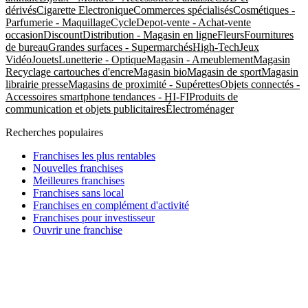
dérivés
Cigarette Electronique
Commerces spécialisés
Cosmétiques -
Parfumerie - Maquillage
Cycle
Depot-vente - Achat-vente
occasion
Discount
Distribution - Magasin en ligne
Fleurs
Fournitures
de bureau
Grandes surfaces - Supermarchés
High-Tech
Jeux
Vidéo
Jouets
Lunetterie - Optique
Magasin - Ameublement
Magasin
Recyclage cartouches d'encre
Magasin bio
Magasin de sport
Magasin
librairie presse
Magasins de proximité - Supérettes
Objets connectés -
Accessoires smartphone tendances - HI-FI
Produits de
communication et objets publicitaires
Électroménager
Recherches populaires
Franchises les plus rentables
Nouvelles franchises
Meilleures franchises
Franchises sans local
Franchises en complément d'activité
Franchises pour investisseur
Ouvrir une franchise