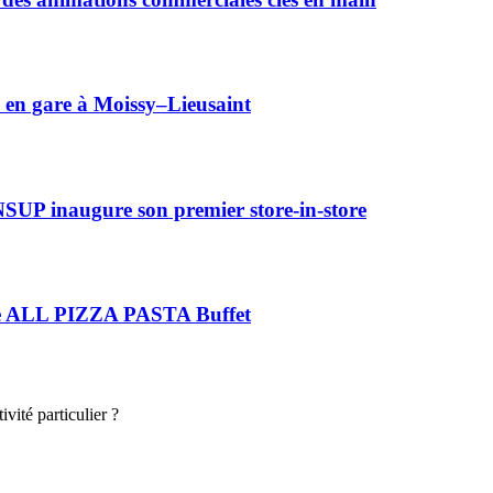
 en gare à Moissy–Lieusaint
NSUP inaugure son premier store-in-store
é de ALL PIZZA PASTA Buffet
vité particulier ?