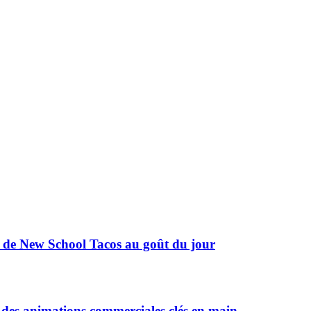
te de New School Tacos au goût du jour
es animations commerciales clés en main