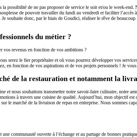
 la possibilité de ne pas proposer de service le soir et/ou le week-end. 
e souplesse de pouvoir travailler du lundi au vendredi et faciliter l’acc
r. Je souhaite donc, par le biais de Goudici, réaliser le rêve de beaucoup
fessionnels du métier ?
ler vos revenus en fonction de vos ambitions ?
us serez le fier propriétaire et où vous pourrez développer vos services 
itez, en fonction de vos aspirations et de vos projets personnels ! Je vou
é de la restauration et notamment la livra
et nous souhaitons transmettre notre savoir-faire culinaire, notre amou
otions à travers une cuisine de qualité. Aujourd’hui, mon objectif est de
ur le marché de la livraison de repas en entreprise. Nous sommes capabl
t une communauté ouverte à l’échange et au partage de bonnes pratiques, 