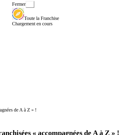
Fermer
Toute la Franchise
Chargement en cours
pagnées de A à Z » !
franchisées « accompagnées de A à Z » !