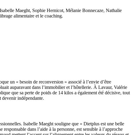
l. Isabelle Maeght, Sophie Hernicot, Mélanie Bonnecaze, Nathalie
ibrage alimentaire et le coaching.
voque un « besoin de reconversion » associé à l’envie d’être
uait auparavant dans l’immobilier et l’hôtellerie. À Lavaur, Valérie
que que sa perte de poids de 14 kilos a également été décisive, tout
t devenir indépendante.
essionnelles. Isabelle Maeght souligne que « Dietplus est une belle
e responsable dans l’aide à la personne, est sensible à l’approche
naud mettent l’accent sur l’alignement entre les valeurs du réseau et