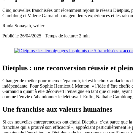
Cinq nouvelles franchisées ont récemment rejoint le réseau Dietplus, 
Camblong et Valérie Garnaud partagent leurs expériences et les raisons 
Rania Souayah
, writer
Publié le 26/04/2025
, Temps de lecture: 2 min
Dietplus : une reconversion réussie et plein
Changer de métier pour mieux s’épanouir, tel est le choix audacieux de
indépendante. Pour Sophie Hernicot à Menton, « l’idée d’être cheffe de
Garnaud a quant à elle découvert l’enseigne en tant que cliente, ayan
comme l’envie d’abandonner le télétravail. Enfin, Nathalie Camblong 
Une franchise aux valeurs humaines
Si ces nouvelles entrepreneuses ont choisi Dietplus, c’est parce que l
franchise qui a prouvé son efficacité », appréciant particulièrement le
humaine de l’enseigne : « Dietplus aide les personnes en souffrance à 