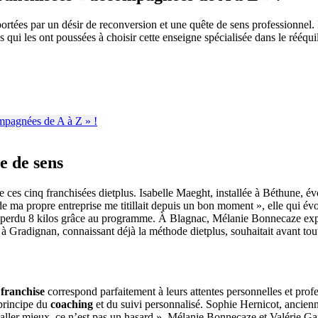
portées par un désir de reconversion et une quête de sens professionne
qui les ont poussées à choisir cette enseigne spécialisée dans le rééquil
e de sens
 ces cinq franchisées dietplus. Isabelle Maeght, installée à Béthune, é
 ma propre entreprise me titillait depuis un bon moment », elle qui évol
t perdu 8 kilos grâce au programme. À Blagnac, Mélanie Bonnecaze expli
à Gradignan, connaissant déjà la méthode dietplus, souhaitait avant tou
a
franchise
correspond parfaitement à leurs attentes personnelles et prof
 principe du
coaching
et du suivi personnalisé. Sophie Hernicot, ancienn
aller mieux, ce n’est pas un hasard ». Mélanie Bonnecaze et Valérie Gar