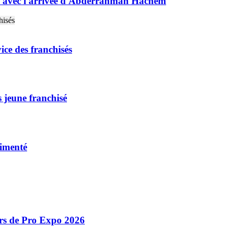
e avec l'arrivée d'Abderrahman Hachem
ice des franchisés
 jeune franchisé
rimenté
ors de Pro Expo 2026