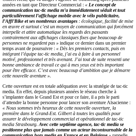
années en tant que Directeur Commercial :
«
Le concept de
communication tac-tic media m’a immédiatement séduit et tout
particulièrement l’affichage mobile avec le vélo publicitaire,
l’Affi’Bike et ses nombreux avantages
: écologique, facilité de mise
en œuvre et surtout c’est un moyen de communication qui forcément
interpelle et attire automatique les regards des passants
contrairement aux affichages classiques fixes que beaucoup de
personnes ne regardent pas »
indique ce dernier dans un premier
temps avant de poursuivre :
« Dès les premiers contacts, puis en
intégrant l’équipe tac-tic media, j’ai eu à faire à un personnel
motivé, professionnel et très avenant. J’ai tout de suite ressenti une
bonne ambiance de travail ce qui à mes yeux est très important
pour être efficace. C’est avec beaucoup d’ambition que je démarre
cette nouvelle aventure ».
Cette ouverture est en totale adéquation avec la stratégie de tac-tic
media. En effet, depuis plusieurs années le réseau cherche à
s’implanter dans le Grand Est et pour ce faire, il a pris le parti
d’attendre la bonne personne pour lancer son aventure Alsacienne :
« Nous sommes très heureux de cette nouvelle ouverture, la
première dans le Grand-Est. Gilbert à toutes les qualités pour
assurer le développement commercial et opérationnel de tac-tic
media Strasbourg.
Avec cette septième agence, tac-tic media se
positionne plus que jamais comme un acteur incontournable de la
communication hors media en France et en Belgique
»
rappelle