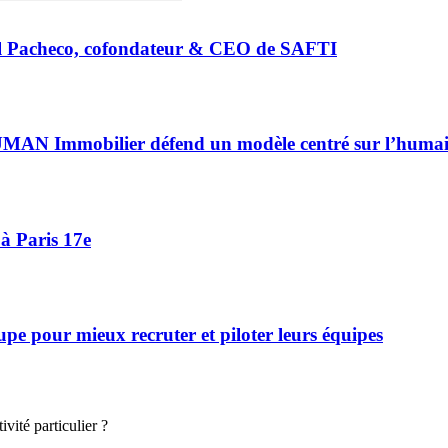
riel Pacheco, cofondateur & CEO de SAFTI
HUMAN Immobilier défend un modèle centré sur l’huma
à Paris 17e
 pour mieux recruter et piloter leurs équipes
vité particulier ?