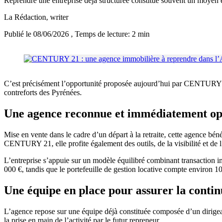
Reprendre une entreprise déjà structurée constitue souvent un moyen ef
La Rédaction
, writer
Publié le 08/06/2026
, Temps de lecture: 2 min
C’est précisément l’opportunité proposée aujourd’hui par CENTURY 21
contreforts des Pyrénées.
Une agence reconnue et immédiatement op
Mise en vente dans le cadre d’un départ à la retraite, cette agence bé
CENTURY 21, elle profite également des outils, de la visibilité et de
L’entreprise s’appuie sur un modèle équilibré combinant transaction imm
000 €, tandis que le portefeuille de gestion locative compte environ 1
Une équipe en place pour assurer la contin
L’agence repose sur une équipe déjà constituée composée d’un dirigeant
la prise en main de l’activité par le futur repreneur.