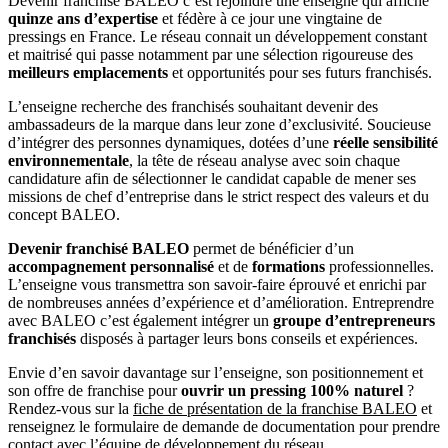
Devenir franchisé BALEO c’est rejoindre une enseigne qui affiche
quinze ans d’expertise
et fédère à ce jour une vingtaine de
pressings en France. Le réseau connait un développement constant
et maitrisé qui passe notamment par une sélection rigoureuse des
meilleurs emplacements
et opportunités pour ses futurs franchisés.
L’enseigne recherche des franchisés souhaitant devenir des
ambassadeurs de la marque dans leur zone d’exclusivité. Soucieuse
d’intégrer des personnes dynamiques, dotées d’une
réelle sensibilité
environnementale
, la tête de réseau analyse avec soin chaque
candidature afin de sélectionner le candidat capable de mener ses
missions de chef d’entreprise dans le strict respect des valeurs et du
concept BALEO.
Devenir franchisé BALEO
permet de bénéficier d’un
accompagnement personnalisé
et de
formations
professionnelles.
L’enseigne vous transmettra son savoir-faire éprouvé et enrichi par
de nombreuses années d’expérience et d’amélioration. Entreprendre
avec BALEO c’est également intégrer un
groupe d’entrepreneurs
franchisés
disposés à partager leurs bons conseils et expériences.
Envie d’en savoir davantage sur l’enseigne, son positionnement et
son offre de franchise pour
ouvrir un pressing 100% naturel
?
Rendez-vous sur la
fiche de présentation de la franchise BALEO
et
renseignez le formulaire de demande de documentation pour prendre
contact avec l’équipe de développement du réseau.