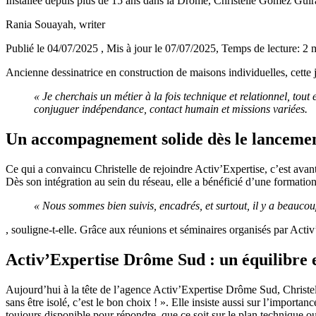
Installée depuis plus de 15 ans dans la Drôme, Christelle Gomez Guirau
Rania Souayah
, writer
Publié le 04/07/2025
, Mis à jour le 07/07/2025
, Temps de lecture: 2 
Ancienne dessinatrice en construction de maisons individuelles, cette 
« Je cherchais un métier à la fois technique et relationnel, tou
conjuguer indépendance, contact humain et missions variées.
Un accompagnement solide dès le lanceme
Ce qui a convaincu Christelle de rejoindre Activ’Expertise, c’est avant
Dès son intégration au sein du réseau, elle a bénéficié d’une formation
« Nous sommes bien suivis, encadrés, et surtout, il y a beauco
, souligne-t-elle. Grâce aux réunions et séminaires organisés par Activ’
Activ’Expertise Drôme Sud : un équilibre 
Aujourd’hui à la tête de l’agence Activ’Expertise Drôme Sud, Christe
sans être isolé, c’est le bon choix ! ». Elle insiste aussi sur l’impor
toujours disponible pour répondre, que ce soit sur le plan technique ou