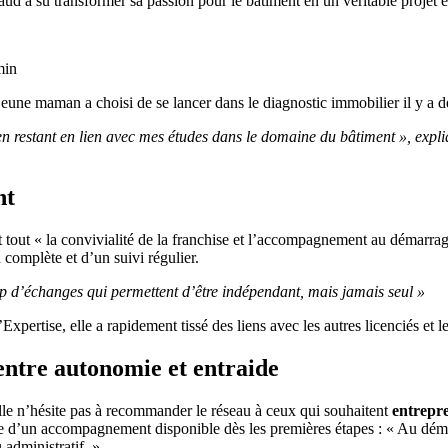
d a su transformer sa passion pour le bâtiment en un véritable projet e
min
jeune maman a choisi de se lancer dans le diagnostic immobilier il y a 
t en restant en lien avec mes études dans le domaine du bâtiment », expl
nt
 tout « la convivialité de la franchise et l’accompagnement au démarrage
 complète et d’un suivi régulier.
up d’échanges qui permettent d’être indépendant, mais jamais seul »
Expertise, elle a rapidement tissé des liens avec les autres licenciés et
entre autonomie et entraide
lle n’hésite pas à recommander le réseau à ceux qui souhaitent
entrepre
tance d’un accompagnement disponible dès les premières étapes : « Au déma
 administratif. »