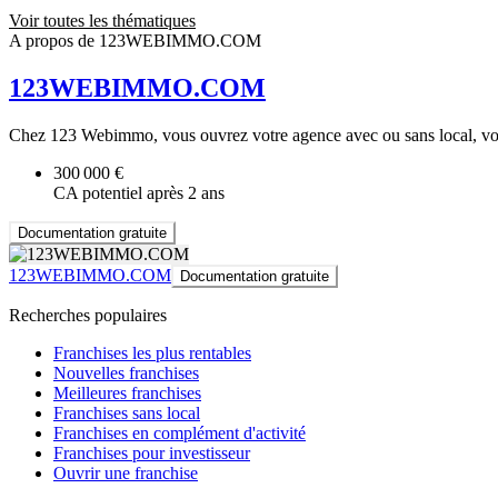
Voir toutes les thématiques
A propos de 123WEBIMMO.COM
123WEBIMMO.COM
Chez 123 Webimmo, vous ouvrez votre agence avec ou sans local, vous
300 000 €
CA potentiel après 2 ans
Documentation gratuite
123WEBIMMO.COM
Documentation gratuite
Recherches populaires
Franchises les plus rentables
Nouvelles franchises
Meilleures franchises
Franchises sans local
Franchises en complément d'activité
Franchises pour investisseur
Ouvrir une franchise