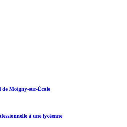
l de Moigny-sur-École
essionnelle à une lycéenne