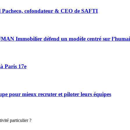
riel Pacheco, cofondateur & CEO de SAFTI
HUMAN Immobilier défend un modèle centré sur l’huma
à Paris 17e
 pour mieux recruter et piloter leurs équipes
vité particulier ?