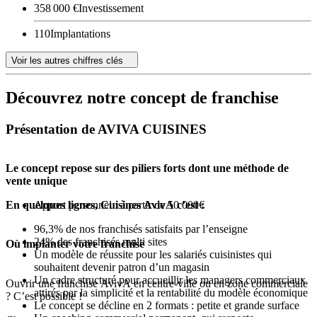
358 000 €
Investissement
110
Implantations
Voir les autres chiffres clés
Découvrez notre concept de franchise
Présentation de AVIVA CUISINES
Le concept repose sur des piliers forts dont une méthode de
vente unique
En quelques lignes, Cuisines AvivA c’est :
Apport personnel : à partir de 50 000€
96,3% de nos franchisés satisfaits par l’enseigne
24% des franchisés multi sites
Où implanter votre franchise
Un modèle de réussite pour les salariés cuisinistes qui
souhaitent devenir patron d’un magasin
Un cadre structuré pour accueillir les managers commerciaux
Ouvrir une franchise AvivA en centre-ville ou en zone commerciale
attirés par la simplicité et la rentabilité du modèle économique
? C’est possible !
Le concept se décline en 2 formats : petite et grande surface