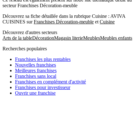
secteur Franchises Décoration-meuble
Découvrez sa fiche détaillée dans la rubrique Cuisine : AVIVA
CUISINES sur
Franchises Décoration-meuble
et
Cuisine
Découvrez d'autres secteurs
Arts de la table
Décoration
Magasin literie
Meubles
Meubles enfants
Recherches populaires
Franchises les plus rentables
Nouvelles franchises
Meilleures franchises
Franchises sans local
Franchises en complément d'activité
Franchises pour investisseur
Ouvrir une franchise