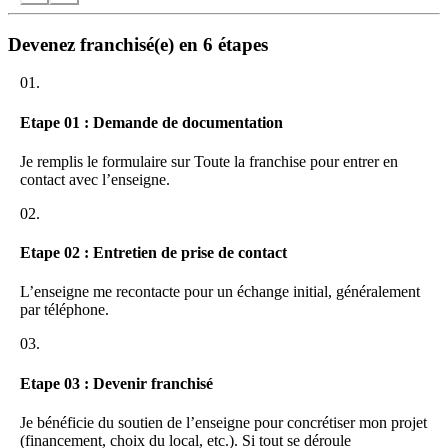
Formation du franchisé et de son équipe
Assistance renforcée à l’ouverture via l’animateur régional
Accompagnement personnalisé et visite régulière de
Devenez franchisé(e) en 6 étapes
l’animateur en magasin pendant les 12 premiers mois
01.
Nos experts interviennent sur les étapes clés de votre projet :
Etape 01 : Demande de documentation
Une aide au montage du projet : prévisionnels, recherche de
locaux, financement, soutien au recrutement, aménagement et
agencement.
Je remplis le formulaire sur Toute la franchise pour entrer en
La garantie d’une ouverture réussie : communication et
contact avec l’enseigne.
assistance commerciale à l’ouverture du magasin.
Un suivi des performances commerciales et l’assistance d’un
02.
animateur régional attribué afin d’atteindre les objectifs fixés
dans votre prévisionnel.
Etape 02 : Entretien de prise de contact
Chez AvivA cuisines et aménagements : tous les nouveaux
L’enseigne me recontacte pour un échange initial, généralement
franchisés sont suivis en « nurserie » pour vous donner toutes
par téléphone.
les chances de réussir rapidement votre projet !
03.
Etape 03 : Devenir franchisé
Je bénéficie du soutien de l’enseigne pour concrétiser mon projet
(financement, choix du local, etc.). Si tout se déroule