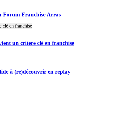
u Forum Franchise Arras
ent un critère clé en franchise
olide à (re)découvrir en replay