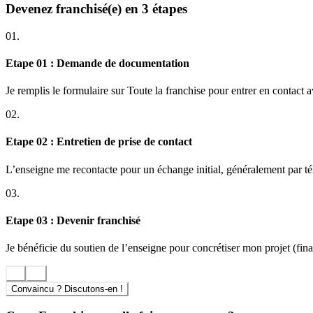
Urban Gym
, c’est aujourd’hui :
Devenez franchisé(e) en 3 étapes
un concept novateur et séduisant
01.
60 clubs en France, avec une projection de 100 clubs d’ici fin 
un groupe dynamique et ambitieux
Etape 01 : Demande de documentation
un réseau en pleine croissance : Urban Gym poursuit sa stratégie
une équipe pour vous accompagner à chaque étape de votre pro
Je remplis le formulaire sur Toute la franchise pour entrer en contact 
Vous avez un très bon relationnel clients, vous êtes commercial et spor
02.
Contactez-nous !
Etape 02 : Entretien de prise de contact
L’enseigne me recontacte pour un échange initial, généralement par t
03.
Etape 03 : Devenir franchisé
Je bénéficie du soutien de l’enseigne pour concrétiser mon projet (finan
Convaincu ? Discutons-en !