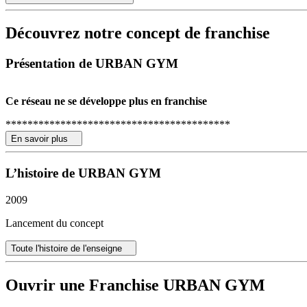
Découvrez notre concept de franchise
Présentation de URBAN GYM
Ce réseau ne se développe plus en franchise
*****************************************
En savoir plus
URBAN GYM
Le Club de Forme ouvert de 6 h à 23 h - 7 j sur 7
L’histoire de URBAN GYM
LIBRE ACCES - TARIF LOW COST
Le concept : Le sport accessible à tous selon son rythme
2009
Faire du sport, c’est bon pour la santé ! Oui mais …encore faut-il e
Lancement du concept
La formule Urban GYM répond parfaitement à tous ceux qui ne prennen
Toute l'histoire de l'enseigne
pour confirmer clairement son positionnement : le sport pour tous !
Créez votre propre club et devenez franchisé URBAN GYM !
Ouvrir une Franchise URBAN GYM
URBAN GYM accompagne votre projet