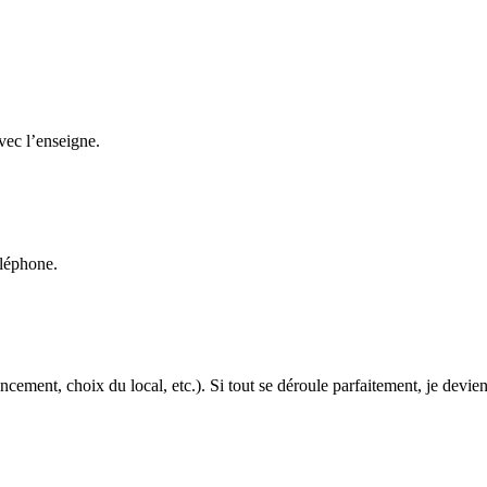
2012
 d’implantation de clubs dans la périphérie des centre ville
jet
avec l’enseigne.
tif.?
éléphone.
cement, choix du local, etc.). Si tout se déroule parfaitement, je devien