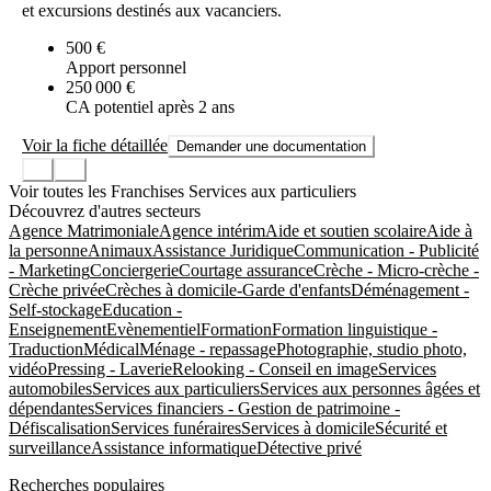
et excursions destinés aux vacanciers.
500 €
Apport personnel
250 000 €
CA potentiel après 2 ans
Voir la fiche détaillée
Demander une documentation
Voir toutes les Franchises Services aux particuliers
Découvrez d'autres secteurs
Agence Matrimoniale
Agence intérim
Aide et soutien scolaire
Aide à
la personne
Animaux
Assistance Juridique
Communication - Publicité
- Marketing
Conciergerie
Courtage assurance
Crèche - Micro-crèche -
Crèche privée
Crèches à domicile-Garde d'enfants
Déménagement -
Self-stockage
Education -
Enseignement
Evènementiel
Formation
Formation linguistique -
Traduction
Médical
Ménage - repassage
Photographie, studio photo,
vidéo
Pressing - Laverie
Relooking - Conseil en image
Services
automobiles
Services aux particuliers
Services aux personnes âgées et
dépendantes
Services financiers - Gestion de patrimoine -
Défiscalisation
Services funéraires
Services à domicile
Sécurité et
surveillance
Assistance informatique
Détective privé
Recherches populaires