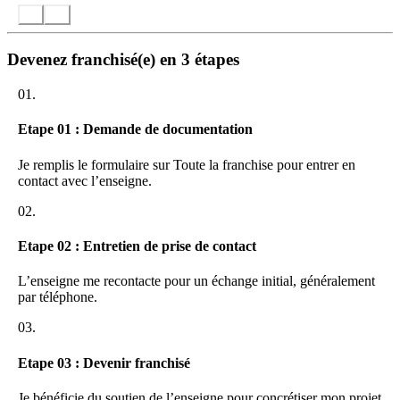
simulation
Une plateforme collaborative / extranet avec de très
nombreuses fonctionnalités
Une centrale d’achat
Devenez franchisé(e) en 3 étapes
Un back-office pour le soutien administratif des courtiers et à
la gestion des commissions bancaires
01.
Un parcours d’intégration et de formation
Un dispositif d’animation et de participation à la vie du réseau
Etape 01 : Demande de documentation
Un soutien permanent par les équipes du siège
Des réunions et des conventions régulièrement programmées
Je remplis le formulaire sur Toute la franchise pour entrer en
afin d’échanger sur la vie du réseau et de permettre à
contact avec l’enseigne.
l’ensemble des acteurs du réseau de se rencontrer dans un
cadre professionnel et convivial
02.
L’adhésion au réseau repose sur un contrat de concession de
marque et de services.
Etape 02 : Entretien de prise de contact
L’enseigne me recontacte pour un échange initial, généralement
par téléphone.
03.
Etape 03 : Devenir franchisé
Je bénéficie du soutien de l’enseigne pour concrétiser mon projet