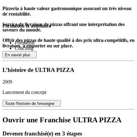
Pizzeria à haute valeur gastronomique assurant un très niveau
de rentabilité.
Service de livraison de pizzas offrant une interprétation des
Formation & assistance
saveurs du monde.
Offrir des pizzas de haute qualité à des prix ultra-compétitifs, en
Formation
livraison, à emporter ou sur place.
Coaching
Aide à la réussite
En savoir plus
Concept et valeurs du réseau
Suivi
Le concept Ultra Pizza met au premier plan la qualité et la créativité
L’histoire de ULTRA PIZZA
culinaire. Chaque pizza s’inspire des saveurs du monde et se
distingue par une exigence gastronomique constante. L’objectif est
2009
de permettre à chaque franchisé de bénéficier d’un positionnement
fort sur leur zone de chalandise, à travers des recettes originales et
Lancement du concept
une identité singulière, tout en restant accessible grâce à des tarifs
particulièrement attractifs.
Toute l'histoire de l'enseigne
Accompagnement du franchiseur
Ouvrir une Franchise ULTRA PIZZA
Les futurs membres du réseau profitent d’un accompagnement sur-
mesure durant chaque étape de leur projet. L’enseigne propose un
suivi personnalisé, depuis la sélection de l’emplacement jusqu’à
Devenez franchisé(e) en 3 étapes
l’ouverture du point de vente, incluant formation initiale, coaching et