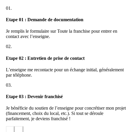
soutien opérationnel. Cet encadrement vise à garantir un démarrage
01.
serein et la montée rapide en compétence des franchisés, pour
optimiser leur rentabilité et fidéliser leur clientèle.
Etape 01 : Demande de documentation
Points forts pour l’entrepreneur
Je remplis le formulaire sur Toute la franchise pour entrer en
Ultra Pizza se distingue par un modèle économique rentable et
contact avec l’enseigne.
fiable, associant recettes authentiques, qualité des produits et design
moderne des restaurants. Les outils mis à disposition, le marketing
02.
ciblé et l’offre multi-canal (emporter, livraison, sur place) permettent
à chaque partenaire d’adresser une clientèle large, tout en préservant
Etape 02 : Entretien de prise de contact
une gestion flexible et une politique tarifaire compétitive.
L’enseigne me recontacte pour un échange initial, généralement
Profil recherché et esprit réseau
par téléphone.
Le réseau Ultra Pizza recherche des entrepreneurs engagés, désireux
03.
de s’impliquer dans une aventure humaine où le sens du service,
l’exigence et l’envie de fédérer une équipe sont des valeurs clefs.
Etape 03 : Devenir franchisé
L’esprit d’appartenance et la dynamique collective sont encouragés,
favorisant l’entraide et la réussite commune au sein de la chaîne.
Je bénéficie du soutien de l’enseigne pour concrétiser mon projet
(financement, choix du local, etc.). Si tout se déroule
parfaitement, je deviens franchisé !