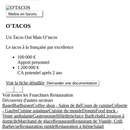
Mettre en favoris
O'TACOS
Un Tacos Oui Mais O’tacos
Le tacos à la française par excellence
100 000 €
Apport personnel
1 200 000 €
CA potentiel après 2 ans
Voir la fiche détaillée
Demander une documentation
Voir toutes les Franchises Restauration
Découvrez d'autres secteurs
Bagel
Bar
Burger
Coffee shop - Salon de thé
Cours de cuisine
Crêperie
- Gaufre
Cuisine asiatique
Cuisine du monde
Donuts
Food truck -
Vente ambulante
Gastronomie
Hôtellerie
Juice Bar
Kebab
Livraison à
domicile
Marchand de glace
Restaurant
Restaurant de Viande, Grill,
Barbecue
Restauration rapide
Restauration à thème
Salad