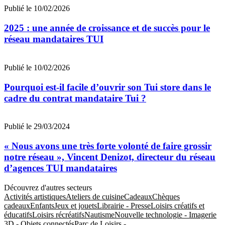
Publié le 10/02/2026
2025 : une année de croissance et de succès pour le
réseau mandataires TUI
Publié le 10/02/2026
Pourquoi est-il facile d’ouvrir son Tui store dans le
cadre du contrat mandataire Tui ?
Publié le 29/03/2024
« Nous avons une très forte volonté de faire grossir
notre réseau », Vincent Denizot, directeur du réseau
d’agences TUI mandataires
Découvrez d'autres secteurs
Activités artistiques
Ateliers de cuisine
Cadeaux
Chèques
cadeaux
Enfants
Jeux et jouets
Librairie - Presse
Loisirs créatifs et
éducatifs
Loisirs récréatifs
Nautisme
Nouvelle technologie - Imagerie
3D - Objets connectés
Parc de Loisirs -