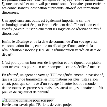
digitales, social médias etc… toute l’année.
!), une curiosité et un travail personnel sont nécessaires pour enrichir
Être mandataire TUI France, c’est bénéficier d’un
ses connaissances, destination et produits, au-delà des formations
accompagnement de proximité pour se lancer dans son
dispensées.
projet d’entreprenariat, et rejoindre le monde fascinant
du Tourisme par la grande porte.
Une appétence aux outils est également importante car une
technologie maitrisée peut être un élément de différenciation et de
AVANTAGES FINANCIERS À REJOINDRE NOTRE
succès (Savoir utiliser pleinement les logiciels de réservation mis à
RÉSEAU TUI :
disposition)
A l’ouverture d’un TUI store, une communication est
Enfin, le décalage entre la date de commande d’un voyage et sa
adressée à tous les clients internet de TUI pour leur annoncer
consommation finale, entraine un décalage d’une partie de la
la nouvelle implantation, ce qui aide au démarrage.
rémunération associée (50 % de la rémunération versée en date de
Un budget marketing et des supports de communication sont
départ)
également proposés dans les premières semaines pour se faire
connaitre rapidement.
C’est pourquoi un bon sens de la gestion et une rigueur comptable
Un palier de
1,5 à 2 M€ de Chiffre d’affaires
peut être
sont nécessaires pour bien tenir compte de cette spécificité métier
atteint dans les 2 à 3 ans sur une zone à potentiel.
TUI France prend à sa charge le matériel informatique et les
En résumé, un agent de voyage TUI est généralement un passionné,
logiciels, l’écran vitrine, la signalétique extérieure (Enseigne),
qui a à cœur de transmettre les informations les plus justes à son
et une avance de trésorerie de 10 000 € est mise à disposition
client, pour que son rêve d’un voyage à l’autre bout du monde
au démarrage
tienne toutes ses promesses, mais c’est aussi un gestionnaire qui fait
Dans un modèle mandataire, la comptabilité est simplifiée, ce
preuve de rigueur et de fiabilité.
qui ne nécessite pas l’embauche d’un comptable en dehors de
l’approbation annuelle des comptes et des déclarations de
Envie d'en savoir plus ?
Parlons de votre projet
TVA.