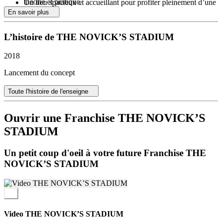
théorie et pratique.
Un lieu spacieux et accueillant pour profiter pleinement d’une
Le franchiseur accompagne également chaque franchisé lors
soirée devant un match de sport ou un concert
En savoir plus
de l**’ouverture** de son exploitation
pendant quelques
Devenir franchisé de THE NOVICK’S STADIUM offre
jours
.
L’histoire de THE NOVICK’S STADIUM
plusieurs avantages significatifs, notamment :
Accès à un Groupe et une marque connus
2018
Support complet (formation, agencement intérieur, marketing,
assistance opérationnelle, etc.)
Lancement du concept
Modèle financier éprouvé
Une identité très spécifique et unique
Toute l'histoire de l'enseigne
Accès à des fournisseurs agréés et professionnels
Retour sur investissements en 4/5 ans pour les plus grands
Ouvrir une Franchise THE NOVICK’S
Stadium
STADIUM
Ces avantages font de la franchise THE NOVICK’S STADIUM
une option attrayante pour les entrepreneurs souhaitant exploiter une
entreprise dans le secteur du divertissement et du sport.
Un petit coup d'oeil à votre future Franchise THE
NOVICK’S STADIUM
Video THE NOVICK’S STADIUM