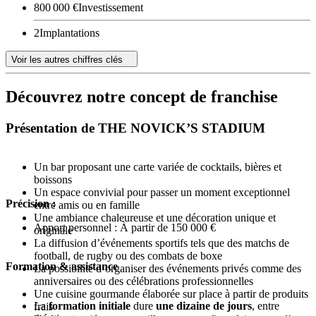
800 000 €
Investissement
2
Implantations
Voir les autres chiffres clés
Découvrez notre concept de franchise
Présentation de THE NOVICK’S STADIUM
Un bar proposant une carte variée de cocktails, bières et
boissons
Un espace convivial pour passer un moment exceptionnel
Précision :
entre amis ou en famille
Une ambiance chaleureuse et une décoration unique et
Apport personnel : À partir de 150 000 €
originale
La diffusion d’événements sportifs tels que des matchs de
football, de rugby ou des combats de boxe
Formation & assistance
La possibilité d’organiser des événements privés comme des
anniversaires ou des célébrations professionnelles
Une cuisine gourmande élaborée sur place à partir de produits
La
formation initiale
dure
une dizaine de jours
, entre
frais