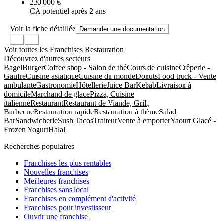
230 000 €
CA potentiel après 2 ans
Voir la fiche détaillée
Demander une documentation
Voir toutes les Franchises Restauration
Découvrez d'autres secteurs
Bagel
Burger
Coffee shop - Salon de thé
Cours de cuisine
Crêperie -
Gaufre
Cuisine asiatique
Cuisine du monde
Donuts
Food truck - Vente
ambulante
Gastronomie
Hôtellerie
Juice Bar
Kebab
Livraison à
domicile
Marchand de glace
Pizza, Cuisine
italienne
Restaurant
Restaurant de Viande, Grill,
Barbecue
Restauration rapide
Restauration à thème
Salad
Bar
Sandwicherie
Sushi
Tacos
Traiteur
Vente à emporter
Yaourt Glacé -
Frozen Yogurt
Halal
Recherches populaires
Franchises les plus rentables
Nouvelles franchises
Meilleures franchises
Franchises sans local
Franchises en complément d'activité
Franchises pour investisseur
Ouvrir une franchise