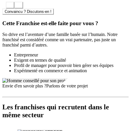
ambiance familiale
entre le franchiseur et ses franchisés.
Privilégiant une approche personnalisée et l’écoute, So drive burger
favorise la création d’un esprit d’équipe solide, pour accompagner
Convaincu ? Discutons-en !
chaque franchisé dans sa réussite et le déploiement du concept sur
de nouveaux territoires.
Cette Franchise est-elle faite pour vous ?
So drive est l’aventure d’une famille basée sur l’humain. Notre
franchisé est considéré comme un vrai partenaire, pas juste un
franchisé parmi d’autres.
Entrepreneur
Exigent en termes de qualité
Profil de manager pour pouvoir bien gérer ses équipes
Expérimenté en commerce et animation
Envie d'en savoir plus ?
Parlons de votre projet
Les franchises qui recrutent dans le
même secteur