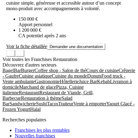
cuisine simple, généreuse et accessible autour d’un concept
mono-produit avec accompagnements à volonté.
150 000 €
Apport personnel
1 200 000 €
CA potentiel après 2 ans
Voir la fiche détaillée
Demander une documentation
Voir toutes les Franchises Restauration
Découvrez d'autres secteurs
Bagel
Bar
Burger
Coffee shop - Salon de thé
Cours de cuisine
Crêperie
- Gaufre
Cuisine asiatique
Cuisine du monde
Donuts
Food truck -
Vente ambulante
Gastronomie
Hôtellerie
Juice Bar
Kebab
Livraison à
domicile
Marchand de glace
Pizza, Cuisine
italienne
Restaurant
Restaurant de Viande, Grill,
Barbecue
Restauration à thème
Salad
Bar
Sandwicherie
Sushi
Tacos
Traiteur
Vente à emporter
Yaourt Glacé -
Frozen Yogurt
Halal
Recherches populaires
Franchises les plus rentables
Nouvelles franchises