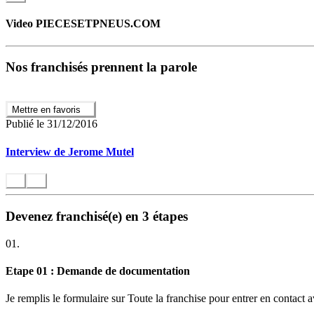
Les valeurs de Piecesetpneus.com
Video PIECESETPNEUS.COM
Le Client :
le client est notre priorité, sa satisfaction est notre 
Les Prix :
prix bas ne riment pas avec qualité médiocre, nous tra
La Proximité :
Piecesetpneus.com livre dans toute la France, m
Nos franchisés prennent la parole
Le Professionnalisme :
il est important pour Piecesetpneus.com
Mettre en favoris
Publié le 31/12/2016
Interview de Jerome Mutel
Devenez franchisé(e) en 3 étapes
01.
Etape 01 : Demande de documentation
Je remplis le formulaire sur Toute la franchise pour entrer en contact 