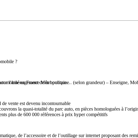
omobile ?
automobile en France Métropolitaine
our l’aménagement de la boutique… (selon grandeur) – Enseigne, Mobili
l de vente est devenu incontournable
ouvrons la quasi-totalité du parc auto, en pièces homologuées à l’origin
nts plus de 600 000 références à prix hyper compétitifs
matique, de l’accessoire et de l’outillage sur internet proposant des rem