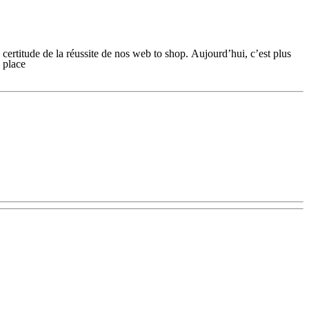
certitude de la réussite de nos web to shop. Aujourd’hui, c’est plus
 place
 de chef d’entreprise dans une activité automobile que vous maîtrisez.
dir votre web to shop