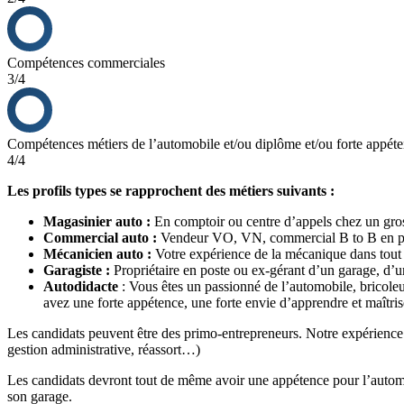
Compétences commerciales
3/4
Compétences métiers de l’automobile et/ou diplôme et/ou forte appét
4/4
Les profils types se rapprochent des métiers suivants :
Magasinier auto :
En comptoir ou centre d’appels chez un gros
Commercial auto :
Vendeur VO, VN, commercial B to B en piè
Mécanicien auto :
Votre expérience de la mécanique dans tout t
Garagiste :
Propriétaire en poste ou ex-gérant d’un garage, d’u
Autodidacte
: Vous êtes un passionné de l’automobile, bricole
avez une forte appétence, une forte envie d’apprendre et maîtri
Les candidats peuvent être des primo-entrepreneurs. Notre expérience et
gestion administrative, réassort…)
Les candidats devront tout de même avoir une appétence pour l’automobi
son garage.