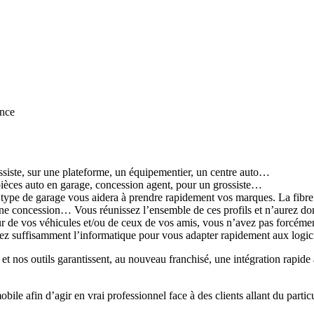
ence
siste, sur une plateforme, un équipementier, un centre auto…
ces auto en garage, concession agent, pour un grossiste…
ype de garage vous aidera à prendre rapidement vos marques. La fibre co
ne concession… Vous réunissez l’ensemble de ces profils et n’aurez don
ur de vos véhicules et/ou de ceux de vos amis, vous n’avez pas forcémen
sez suffisamment l’informatique pour vous adapter rapidement aux logici
 nos outils garantissent, au nouveau franchisé, une intégration rapide a
le afin d’agir en vrai professionnel face à des clients allant du partic