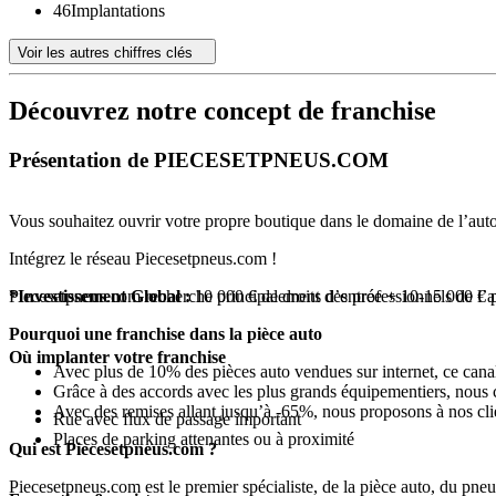
46
Implantations
Voir les autres chiffres clés
Découvrez notre concept de franchise
Présentation de PIECESETPNEUS.COM
Vous souhaitez ouvrir votre propre boutique dans le domaine de l’aut
Intégrez le réseau Piecesetpneus.com !
Piecesetpneus.com recherche principalement des professionnels de l’
*Investissement Global :
10 000 € de droits d’entrée + 10-15 000 € p
Pourquoi une franchise dans la pièce auto
Où implanter votre franchise
Avec plus de 10% des pièces auto vendues sur internet, ce cana
Grâce à des accords avec les plus grands équipementiers, nous c
Avec des remises allant jusqu’à -65%, nous proposons à nos clie
Rue avec flux de passage important
Places de parking attenantes ou à proximité
Qui est Piecesetpneus.com ?
Piecesetpneus.com est le premier spécialiste, de la pièce auto, du pneu