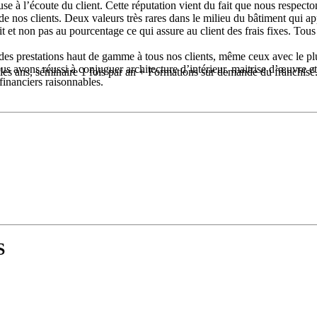
use à l’écoute du client. Cette réputation vient du fait que nous respect
e nos clients. Deux valeurs très rares dans le milieu du bâtiment qui ap
t et non pas au pourcentage ce qui assure au client des frais fixes. Tous 
des prestations haut de gamme à tous nos clients, même ceux avec le pl
nous avons réussi à conjuguer architecture d’intérieur, maitrise d’œuvr
les ans, séminaire 1 fois par an + Formations sur demande du franchisé
 financiers raisonnables.
t fait appel à nous pour des services de qualité.
e juridique, notre service presse et communication une hotligne gratuite
pe credit mutuel, AXA, AGIPI, OXYPEN RP, Point carré … qui sont à vo
sure capable de faire des devis, factures, réception de chantier, appel d
inancement de votre société, publicité, pack marketing offert (cartes de 
et dédier) Stand salon de l’habitat, objets cadeaux…
S
 métier. Nous avons en effet développé une application sous IOS et AND