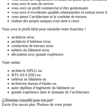
vous avez le sens du service
d’autres actions.
vous avez un profil commercial et êtes gestionnaire
Chaque année 1% des bénéfices du groupe Notes de Styles est revers
vous avez d’excellentes qualités relationnelles et surtout envie 
vous aimez l’architecture et la conduite de travaux
réaliser des projets uniques,vous tient à coeur
Vous avez le profil idéal pour rejoindre notre franchise !
architecte et/ou
architecte d’intérieur et/ou
conducteur de travaux et/ou
métiers du bâtiment et/ou
décorateur avec grande expérience
Votre métier
architecte DPLG ou
BTS AEA (DE) ou
métreur en bâtiment ou
technicien bureau d’études ou
autre diplôme d’ingénierie du bâtiment ou
grande expérience dans le domaine de l’architecture
Envie d'en savoir plus ?
Parlons de votre projet