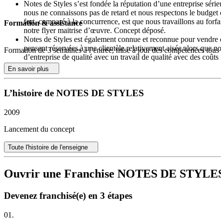
Notes de Styles s’est fondée la réputation d’une entreprise série
nous ne connaissons pas de retard et nous respectons le budget d
fort, comparé à la concurrence, est que nous travaillons au forfai
Formation & assistance
notre flyer maitrise d’œuvre. Concept déposé.
Notes de Styles est également connue et reconnue pour vendre 
pensent réservées à une clientèle relativement aisée alors que 
Formation de 3 semaines à l’entrée, mise à jour des compétences tous 
d’entreprise de qualité avec un travail de qualité avec des coûts
Le dernier point est le plus important : le client est roi. Le clien
En savoir plus
Notes de styles met à votre disposition un service comptable, un servic
fois par an.
L’histoire de NOTES DE STYLES
Nous avons la chance d’avoir de nombreux partenaires, Google, Grou
pour votre entreprise.
2009
Et Notes de Styles met également à votre disposition un logiciel sur me
Lancement du concept
virtuel pour vos documents…
Toute l'histoire de l'enseigne
Nous vous livrons une société clef en mains, aide à la création et au f
livrets divers, logo voiture, logo bureau, pochette clients, page intern
Ouvrir une Franchise NOTES DE STYLE
Envoi de documents sur simple demande.
L’ambition du réseau Notes de Styles
Devenez franchisé(e) en 3 étapes
Révolutionner le monde de l’architecture avec une nouvelle approche
01.
temps réel leurs chantiers :