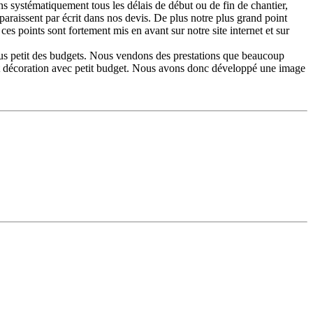
ons systématiquement tous les délais de début ou de fin de chantier,
paraissent par écrit dans nos devis. De plus notre plus grand point
ces points sont fortement mis en avant sur notre site internet et sur
us petit des budgets. Nous vendons des prestations que beaucoup
e et décoration avec petit budget. Nous avons donc développé une image
.
 pour vous aider avec vos clients et entreprises, vous forme plusieurs
tre service pour une visibilité nationale avec des prix négociés
’offre, dessin, courrier type dans une base documentaire, coffre fort
visite, plusieurs type de flyers, bâche travaux, tampon, plaque agence,
ROID pour permettre à nos clients et nos entreprises de suivre en