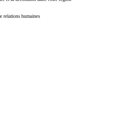
é à l’association WWF.
de relations humaines