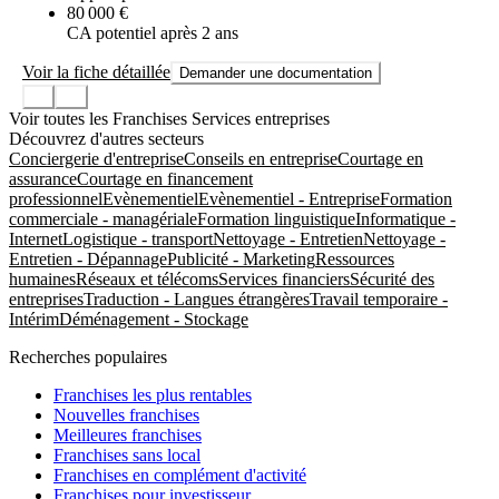
80 000 €
CA potentiel après 2 ans
Voir la fiche détaillée
Demander une documentation
Voir toutes les Franchises Services entreprises
Découvrez d'autres secteurs
Conciergerie d'entreprise
Conseils en entreprise
Courtage en
assurance
Courtage en financement
professionnel
Evènementiel
Evènementiel - Entreprise
Formation
commerciale - managériale
Formation linguistique
Informatique -
Internet
Logistique - transport
Nettoyage - Entretien
Nettoyage -
Entretien - Dépannage
Publicité - Marketing
Ressources
humaines
Réseaux et télécoms
Services financiers
Sécurité des
entreprises
Traduction - Langues étrangères
Travail temporaire -
Intérim
Déménagement - Stockage
Recherches populaires
Franchises les plus rentables
Nouvelles franchises
Meilleures franchises
Franchises sans local
Franchises en complément d'activité
Franchises pour investisseur