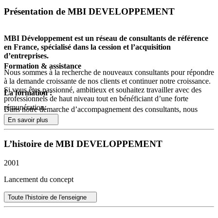
Présentation de MBI DEVELOPPEMENT
MBI Développement est un réseau de consultants de référence
en France, spécialisé dans la cession et l’acquisition
d’entreprises.
Formation & assistance
Nous sommes à la recherche de nouveaux consultants pour répondre
à la demande croissante de nos clients et continuer notre croissance.
Si vous êtes passionné, ambitieux et souhaitez travailler avec des
La formation :
professionnels de haut niveau tout en bénéficiant d’une forte
rémunération.
Dans notre démarche d’accompagnement des consultants, nous
intégrons des formations spécifiques qui englobent la méthodologie
En savoir plus
En rejoignant notre réseau, vous bénéficierez d’un savoir-faire
et les outils propres à MBI Développement.
partagé, d’une autonomie dans votre travail, tout en profitant de la
renommée de notre réseau. Vous deviendrez un acteur clé dans le
L’histoire de MBI DEVELOPPEMENT
Ces formations visent à renforcer les compétences de nos
processus de cession et d’acquisition, permettant aux entreprises de
consultants et à les familiariser avec les meilleures pratiques et les
se développer et de se transformer.
approches innovantes propres à notre cabinet, à l’issue de cette
2001
formation le consultant reçoit le label MBI Développement gage de
Notre modèle est basé sur une forte rentabilité. Dès votre intégration,
son implication et de la réussite de sa formation au sein de notre
Lancement du concept
nous vous guidons pour optimiser votre investissement, et vous
réseau.
proposons une rémunération supérieure à la moyenne du marché, en
Toute l'histoire de l'enseigne
lien direct avec vos performances.
Méthodologie MBI Développement
: Les formations
consacrées à notre méthodologie abordent les différentes