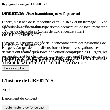
Rejoignez l’enseigne LIBERTY’S
Où implanter votre franchise
LIBERTY’S : Nous serons toujours là pour toi
Liberty’s est née de la rencontre entre un steak et un fromage… Non
? C’est vrai… Pas vraiment…
Spécificités concernant le type d’emplacement ou de local recherché
: Zones de chalandises (zones de flux et centre villes)
ON RECOMMENCE :
L’aventure Liberty’s est née de la rencontre entre des passionnés de
Formation & assistance
Burgers. Au gré de leurs discussions et leurs investigations, ces
derniers ont réalisé qu’à force de vouloir compliquer les Burgers, les
restaurateurs et les chaînes de burgers en perdaient l’essence même :
LIBERTY’S, LE BURGER QUI NE TE LAISSERA JAMAIS
UN PLAISIR SIMPLE ET GOURMAND.
TOMBER SAUF PEUT ÊTRE DE TA CHAISE :
En savoir plus
UN PLAISIR SIMPLE ET GOURMAND : OK…
Liberty’s c’est un accompagnement sans faille à toutes les étapes
MAIS LIBERTY’S, C’EST QUI ? C’EST QUOI ?
:
L’histoire de LIBERTY’S
C’est d’abord des burgers de GRANDE QUALITE aux recettes
Aide à la recherche du local
travaillées mais simples. C’est des viandes françaises, du pain
Aide au financement
2017
artisanal, des sauces généreuses et des fromages affinés.
Choix du Fonds de Commerce
Démarches juridiques
Lancement du concept
C’est une carte de spécialistes : courte, claire, facile à maîtriser et à
Design du lien
gérer.
Hygiène et Technique
Toute l'histoire de l'enseigne