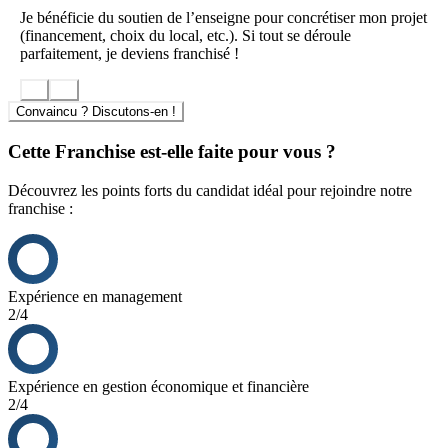
Je bénéficie du soutien de l’enseigne pour concrétiser mon projet
Et le Burger est parti pour rester roi.
(financement, choix du local, etc.). Si tout se déroule
parfaitement, je deviens franchisé !
Participer à une aventure ambitieuse au plan de communication
alléchant à la fois national et local.
Convaincu ? Discutons-en !
Entreprendre en étant à la fois indépendant et accompagné par une
équipe expérimentée.
Cette Franchise est-elle faite pour vous ?
Découvrez les points forts du candidat idéal pour rejoindre notre
franchise :
Expérience en management
2/4
Expérience en gestion économique et financière
2/4