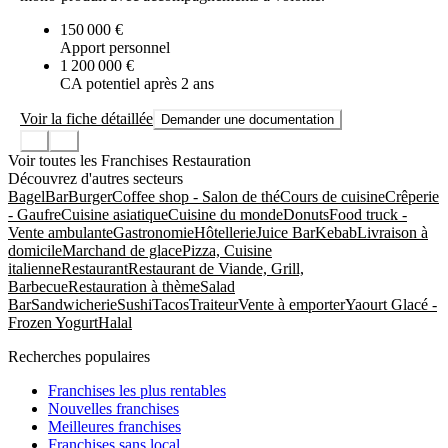
150 000 €
Apport personnel
1 200 000 €
CA potentiel après 2 ans
Voir la fiche détaillée
Demander une documentation
Voir toutes les Franchises Restauration
Découvrez d'autres secteurs
Bagel
Bar
Burger
Coffee shop - Salon de thé
Cours de cuisine
Crêperie
- Gaufre
Cuisine asiatique
Cuisine du monde
Donuts
Food truck -
Vente ambulante
Gastronomie
Hôtellerie
Juice Bar
Kebab
Livraison à
domicile
Marchand de glace
Pizza, Cuisine
italienne
Restaurant
Restaurant de Viande, Grill,
Barbecue
Restauration à thème
Salad
Bar
Sandwicherie
Sushi
Tacos
Traiteur
Vente à emporter
Yaourt Glacé -
Frozen Yogurt
Halal
Recherches populaires
Franchises les plus rentables
Nouvelles franchises
Meilleures franchises
Franchises sans local