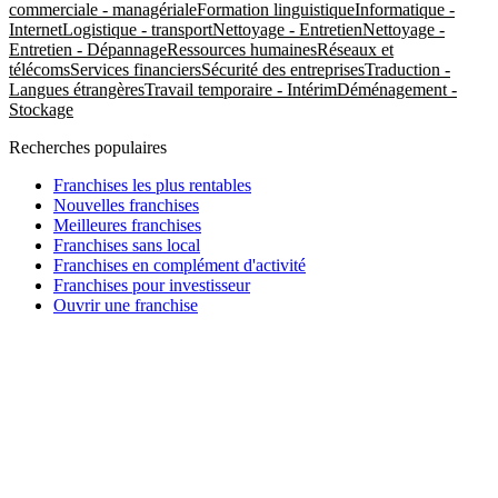
commerciale - managériale
Formation linguistique
Informatique -
Internet
Logistique - transport
Nettoyage - Entretien
Nettoyage -
Entretien - Dépannage
Ressources humaines
Réseaux et
télécoms
Services financiers
Sécurité des entreprises
Traduction -
Langues étrangères
Travail temporaire - Intérim
Déménagement -
Stockage
Recherches populaires
Franchises les plus rentables
Nouvelles franchises
Meilleures franchises
Franchises sans local
Franchises en complément d'activité
Franchises pour investisseur
Ouvrir une franchise