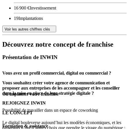
16 900 €
Investissement
19
Implantations
Voir les autres chiffres clés
Découvrez notre concept de franchise
Présentation de INWIN
Vous avez un profil commercial, digital ou commercial ?
Vous souhaitez créer votre agence de communication et
proposer aux entreprises de les accompagner et les conseiller
dans la mise en place de leur stratégie digitale ?
Où implanter votre franchise
REJOIGNEZ INWIN
Possibilité de travailler dans un espace de coworking
LE CONCEPT
Le digital bouleverse aujourd’hui les modèles économiques, et les
Formation & assistance
dirigeants n’ont d’autres choix que prendre le virage du numérique :