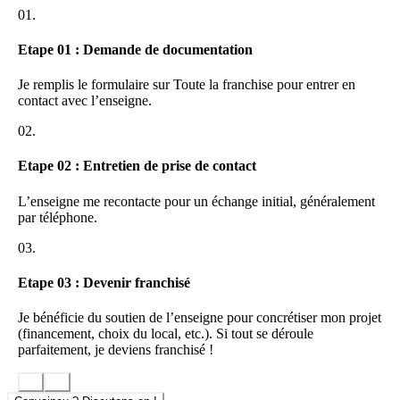
NOTRE PLUS
01.
Notre réseau profite d’un bureau basé à San Francisco qui est en
charge de la Recherche et Développement, pour garantir un
Etape 01 : Demande de documentation
catalogue de produits innovants. Notre équipe sur place sélectionne
pour vous les outils digitaux de demain, ce qui nous permet de les
Je remplis le formulaire sur Toute la franchise pour entrer en
proposer à nos clients bien avant vos concurrents.
contact avec l’enseigne.
POURQUOI CHOISIR INWIN
02.
Pour le franchisé :
Etape 02 : Entretien de prise de contact
Un marché en plein essor
L’enseigne me recontacte pour un échange initial, généralement
Une formation
par téléphone.
Une offre différenciante et innovante
Un catalogue exhaustif produit par une vingtaine de
03.
fournisseurs
Pour son client :
Etape 03 : Devenir franchisé
Des compétences éprouvées
Je bénéficie du soutien de l’enseigne pour concrétiser mon projet
Un interlocuteur unique de proximité, de la définition de la
(financement, choix du local, etc.). Si tout se déroule
stratégie au déploiement
parfaitement, je deviens franchisé !
La possibilité de faire analyser son business model avant le
déploiement de toute solution
Un catalogue exhaustif et innovant