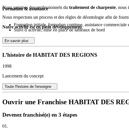
Nous sommes des professionnels du
traitement de charpente
, nous 
Formation & assistance
Nous respectons un process et des règles de déontologie afin de fournir
Formation initiale, formation continue, assistance commerciale e
Notre activité est en plein développement
.
Suivi d’activité, mise en place de tableaux de bord
En savoir plus
L’histoire de HABITAT DES REGIONS
1998
Lancement du concept
Toute l'histoire de l'enseigne
Ouvrir une Franchise HABITAT DES R
Devenez franchisé(e) en 3 étapes
01.