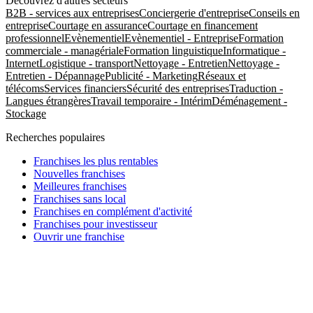
Découvrez d'autres secteurs
B2B - services aux entreprises
Conciergerie d'entreprise
Conseils en
entreprise
Courtage en assurance
Courtage en financement
professionnel
Evènementiel
Evènementiel - Entreprise
Formation
commerciale - managériale
Formation linguistique
Informatique -
Internet
Logistique - transport
Nettoyage - Entretien
Nettoyage -
Entretien - Dépannage
Publicité - Marketing
Réseaux et
télécoms
Services financiers
Sécurité des entreprises
Traduction -
Langues étrangères
Travail temporaire - Intérim
Déménagement -
Stockage
Recherches populaires
Franchises les plus rentables
Nouvelles franchises
Meilleures franchises
Franchises sans local
Franchises en complément d'activité
Franchises pour investisseur
Ouvrir une franchise