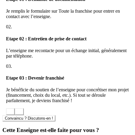
Grâce au digital et à ses services de gestion de la relation client, le
professionnel de la Paie va réussir sa transformation numérique et
proposer une externalisation de la paie et des services associés avec
Je remplis le formulaire sur Toute la franchise pour entrer en
des services à forte valeur ajoutée.
contact avec l’enseigne.
02.
Etape 02 : Entretien de prise de contact
L’enseigne me recontacte pour un échange initial, généralement
par téléphone.
03.
Etape 03 : Devenir franchisé
Je bénéficie du soutien de l’enseigne pour concrétiser mon projet
(financement, choix du local, etc.). Si tout se déroule
parfaitement, je deviens franchisé !
Convaincu ? Discutons-en !
Cette Enseigne est-elle faite pour vous ?