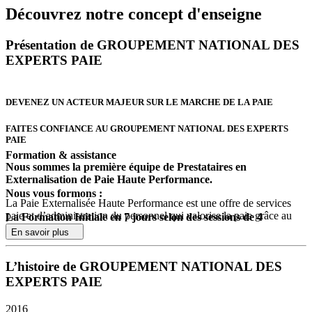
Découvrez notre concept d'enseigne
Présentation de GROUPEMENT NATIONAL DES
EXPERTS PAIE
DEVENEZ UN ACTEUR MAJEUR SUR LE MARCHE DE LA PAIE
FAITES CONFIANCE AU GROUPEMENT NATIONAL DES EXPERTS
PAIE
Formation & assistance
Nous sommes la première équipe de Prestataires en
Externalisation de Paie Haute Performance.
Nous vous formons :
La Paie Externalisée Haute Performance est une offre de services
paie et d’administration du personnel qui valorise la paie grâce au
La Formation Initiale en 7 jours
selon des sessions de 4
digital par :
participants
En savoir plus
Les outils d’optimisation de ses process,
Le candidat intègre directement la formation initiale pour acquérir
Des applications qui ouvrent l’entreprise, la rendent agile et
L’histoire de GROUPEMENT NATIONAL DES
les outils et les méthodes du service à forte valeur ajoutée du
augmentent son potentiel d’action.
Groupement. Le contenu porte notamment sur les approches
EXPERTS PAIE
commerciales qui sécurisent le lancement et anticipent le
Le Prestataire en externalisation de Paie Haute Performance
développement
2016