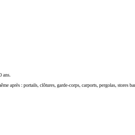
0 ans.
même après : portails, clôtures, garde-corps, carports, pergolas, stores b