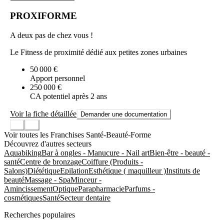
PROXIFORME
A deux pas de chez vous !
Le Fitness de proximité dédié aux petites zones urbaines
50 000 €
Apport personnel
250 000 €
CA potentiel après 2 ans
Voir la fiche détaillée
Demander une documentation
Voir toutes les Franchises Santé-Beauté-Forme
Découvrez d'autres secteurs
Aquabiking
Bar à ongles - Manucure - Nail art
Bien-être - beauté -
santé
Centre de bronzage
Coiffure (Produits -
Salons)
Diététique
Epilation
Esthétique ( maquilleur )
Instituts de
beauté
Massage - Spa
Minceur -
Amincissement
Optique
Parapharmacie
Parfums -
cosmétiques
Santé
Secteur dentaire
Recherches populaires