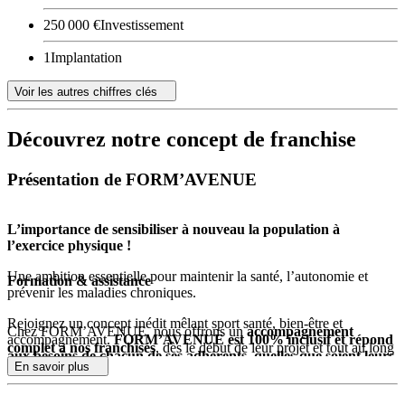
250 000 €
Investissement
1
Implantation
Voir les autres chiffres clés
Découvrez notre concept de franchise
Présentation de FORM’AVENUE
L’importance de sensibiliser à nouveau la population à
l’exercice physique !
Une ambition essentielle pour maintenir la santé, l’autonomie et
Formation & assistance
prévenir les maladies chroniques.
Rejoignez un concept inédit mêlant sport santé, bien-être et
Chez FORM’AVENUE, nous offrons un
accompagnement
accompagnement.
FORM’AVENUE est 100% inclusif et répond
complet à nos franchisés
, dès le début de leur projet et tout au long
aux besoins de chacun de ses adhérents, quelles que soient leurs
de leur activité.
En savoir plus
orientations sportives ou leur condition physique.
Formation de base
: Dès que vous rejoignez notre réseau, vous
Athlète chevronné, amateur de sport occasionnel, senior cherchant à