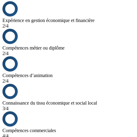
Une formation initiale complète pour vous donner les outils
nécessaires pour réussir
Un soutien permanent pour votre développement
Concept attractif, novateur et rentable
Expérience en gestion économique et financière
Accès à un pack communication de qualité
2/4
Compétences métier ou diplôme
2/4
Compétences d’animation
2/4
Connaissance du tissu économique et social local
3/4
Compétences commerciales
4/4