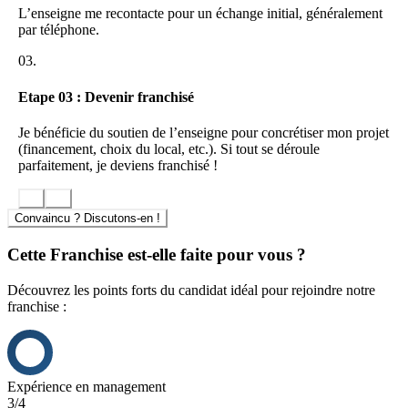
proposant un lieu d’activité physique innovant, intégrant le sport sur
L’enseigne me recontacte pour un échange initial, généralement
ordonnance et une forte dimension Bien-être.
par téléphone.
Technologie de pointe
03.
Des équipements de classification médicale, haut de gamme et
Etape 03 : Devenir franchisé
novateurs, et des technologies généralement peu accessibles au
grand public.
Je bénéficie du soutien de l’enseigne pour concrétiser mon projet
Coaching personnalisé
(financement, choix du local, etc.). Si tout se déroule
parfaitement, je deviens franchisé !
Notre clientèle est accompagnée de façon personnalisée par des
enseignants en activité physique adaptée pendant toute la durée de
leur séance.
Convaincu ? Discutons-en !
Tarification modulable, diversification de l’offre… et
Cette Franchise est-elle faite pour vous ?
accompagnement
FORM’AVENUE s’engage pour un accompagnement fort du
Découvrez les points forts du candidat idéal pour rejoindre notre
franchisé notamment par le biais de formations, partenariats et
franchise :
support marketing et d’une relation de confiance.
AVANTAGES À REJOINDRE LE RÉSEAU
FORM’AVENUE :
Expérience en management
Un accompagnement complet dès le départ
3/4