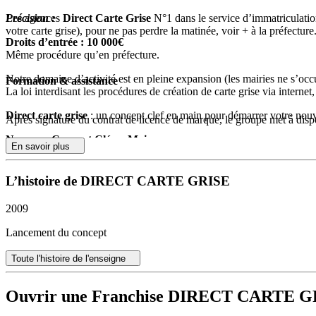
Les agences
Précision :
Direct Carte Grise
N°1 dans le service d’immatriculation
votre carte grise), pour ne pas perdre la matinée, voir + à la préfecture
Droits d’entrée :
10 000€
Même procédure qu’en préfecture.
Notre domaine d’activité est en pleine expansion (les mairies ne s’occu
Formation & assistance
La loi interdisant les procédures de création de carte grise via internet
Direct carte grise
: un concept clef en main pour démarrer votre nouve
Après signature du contrat de licence de marque, le groupe met à disp
Nouveau Concept Clé en Main
En savoir plus
Le Licencié peut exercer son activité dès signature du contrat de Lic
L’histoire de DIRECT CARTE GRISE
2009
Lancement du concept
Toute l'histoire de l'enseigne
Ouvrir une Franchise DIRECT CARTE G