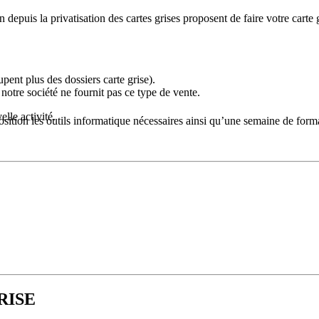
 depuis la privatisation des cartes grises proposent de faire votre carte
.
pent plus des dossiers carte grise).
, notre société ne fournit pas ce type de vente.
lle activité.
osition les outils informatique nécessaires ainsi qu’une semaine de form
ence de marque.
RISE