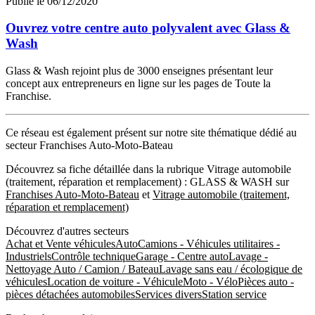
Publié le 06/12/2020
**Pourquoi choisir Glass & Wash ?
Ouvrez votre centre auto polyvalent avec Glass &
Nous choisir c’est faire le choix d’une enseigne dynamique avec une
Wash
activité linéaire tout au long de l’année !
Glass & Wash rejoint plus de 3000 enseignes présentant leur
C’est aussi le choix d’une enseigne innovante, performante et
concept aux entrepreneurs en ligne sur les pages de Toute la
rentable, vous êtes identifié comme centre auto polyvalent avec un
Franchise.
panel de services intéressants et de qualité pour le client.
Notre cabinet comptable et juridique vous accompagne dans la
Ce réseau est également présent sur notre site thématique dédié au
création de votre entreprise, notre Directeur financier vous aidera
secteur Franchises Auto-Moto-Bateau
dans la réalisation du business plan et demande de prêt.
Découvrez sa fiche détaillée dans la rubrique Vitrage automobile
Enfin notre service marketing et info graphiste réalisera pour vous
(traitement, réparation et remplacement) : GLASS & WASH sur
les différents supports de communication.
Franchises Auto-Moto-Bateau
et
Vitrage automobile (traitement,
réparation et remplacement)
Nous vous proposons un concept clés en main, vous n’avez qu’à
choisir le local et nous nous occupons du reste (Plv, signalétique,
Découvrez d'autres secteurs
logiciel, support administratif, site internet, matériels, outils,
Achat et Vente véhicules
Auto
Camions - Véhicules utilitaires -
consommables, calibreuse, groupe compresseur).
Industriels
Contrôle technique
Garage - Centre auto
Lavage -
Nettoyage Auto / Camion / Bateau
Lavage sans eau / écologique de
Quels sont les avantages financiers à choisir Glass & Wash ?
véhicules
Location de voiture - Véhicule
Moto - Vélo
Pièces auto -
pièces détachées automobiles
Services divers
Station service
L’investissement global comprend tout ce qui est nécessaire à
l’ouverture : promotion de l’enseigne, équipement de