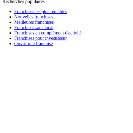
Recherches populaires
productivité, déploiement d’outils de communication et
nombre de postes à aménager, le véhicule de prêt client ainsi
Franchises les plus rentables
que le système de calibrage camera
Nouvelles franchises
Marge moyenne > 70%
Meilleures franchises
Retour sur investissement très rapide grâce à une rentabilité
Franchises sans local
dès les premiers mois
Franchises en complément d'activité
Coût d’achat maitrisé avec une centrale réseau
Franchises pour investisseur
Ouvrir une franchise