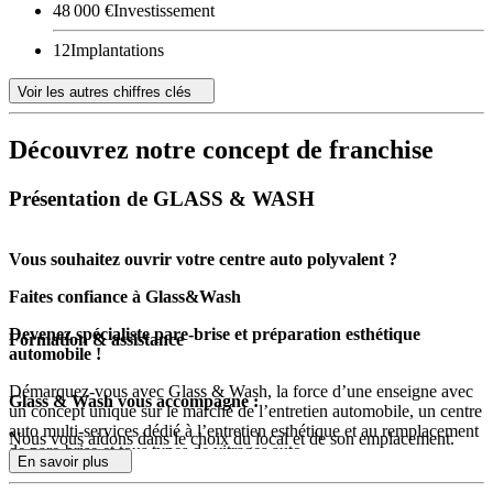
48 000 €
Investissement
12
Implantations
Voir les autres chiffres clés
Découvrez notre concept de franchise
Présentation de GLASS & WASH
Vous souhaitez ouvrir votre centre auto polyvalent ?
Faites confiance à Glass&Wash
Devenez spécialiste pare-brise et préparation esthétique
Formation & assistance
automobile !
Démarquez-vous avec Glass & Wash, la force d’une enseigne avec
Glass & Wash vous accompagne :
un concept unique sur le marché de l’entretien automobile, un centre
auto multi-services dédié à l’entretien esthétique et au remplacement
Nous vous aidons dans le choix du local et de son emplacement.
de pare-brise et tous types de vitrages auto.
En savoir plus
Nous évaluons le niveau de l’installation à effectuer et chiffrons le
L’enseigne est née à la suite de la loi Hamon et le libre choix du