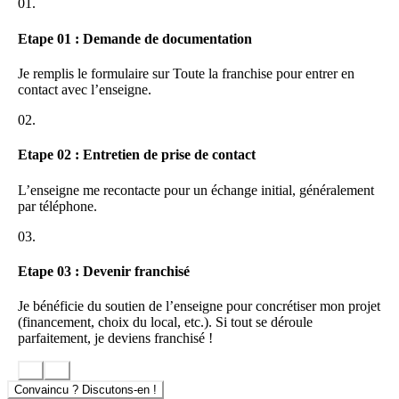
marges très importantes
!
01.
Notre réseau, partenaire d’un gros distributeur national, vous
Etape 01 : Demande de documentation
permettra via notre centrale de distribution d’acheter au meilleur prix
et ainsi obtenir une
rentabilité moyenne supérieure à 70%.
Je remplis le formulaire sur Toute la franchise pour entrer en
contact avec l’enseigne.
Pas de stock, nous livrons les pièces sous 24 heures vous permettant
d’être réactif auprès de votre client.
02.
UNE OFFRE ATTRACTIVE : Stratégie commerciale forte
Etape 02 : Entretien de prise de contact
Se différencier de la concurrence était pour nous essentiel, en
proposant une offre qui reste dans le domaine auto !
L’enseigne me recontacte pour un échange initial, généralement
par téléphone.
Votre client bénéficie de l’offre la plus compétitive du marché ! La
Franchise est Offerte « celle-ci correspond à 50% des clients car
03.
beaucoup maintenant n’ont plus de franchise »
Etape 03 : Devenir franchisé
+ nous leur proposons le Nettoyage de leur voiture OU 2 Pneus
Offerts !
Je bénéficie du soutien de l’enseigne pour concrétiser mon projet
(financement, choix du local, etc.). Si tout se déroule
Les centres ont le choix de proposer l’offre pneus ou le plein de
parfaitement, je deviens franchisé !
carburant à hauteur de 80€.
LA PREPARATION ESTHETIQUE : Un service et une image
haut de gamme pour vos clients
Convaincu ? Discutons-en !