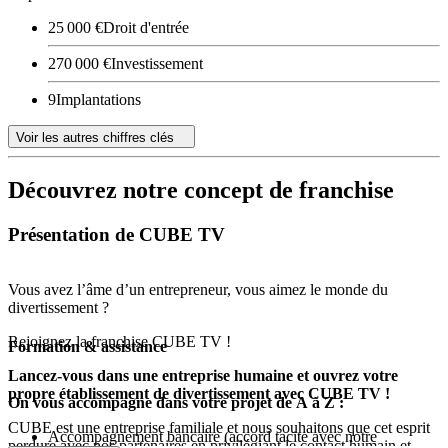
25 000 €
Droit d'entrée
270 000 €
Investissement
9
Implantations
Voir les autres chiffres clés
Découvrez notre concept de franchise
Présentation de CUBE TV
Vous avez l’âme d’un entrepreneur, vous aimez le monde du
divertissement ?
Rejoignez la franchise CUBE TV !
Formation & assistance
Lancez-vous dans une entreprise humaine et ouvrez votre
propre établissement de divertissement avec CUBE TV !
On vous accompagne dans votre projet de A à Z :
CUBE est une entreprise familiale et nous souhaitons que cet esprit
Accompagnement bancaire (accord tacite avec notre
perdure avec nos partenaires en privilégiant le contact humain et