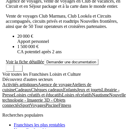
Agence de voyages, vente de voyages en Club de vacances, en
Circuit et en Séjour package et à la carte dans le monde entier.
Vente de voyages Club Marmara, Club Lookéa et Circuits
accompagnés, circuits privés et roadtrips Nouvelles frontières,
ainsi que de 50 Tour operateurs et croisières partenaires.
20 000 €
Apport personnel
1 500 000 €
CA potentiel après 2 ans
Voir la fiche détaillée
Demander une documentation
Voir toutes les Franchises Loisirs et Culture
Découvrez d'autres secteurs
Activités artistiques
Agence de voyage
Ateliers de
cuisine
Cadeaux
Chèques cadeaux
Enfants
Jeux et jouets
Librairie -
Presse
Loisirs créatifs et éducatifs
Loisirs récréatifs
Nautisme
Nouvelle
technologie - Imagerie 3D - Objets
connectés
Sport
Voyages
Piscine
Fitness
Recherches populaires
Franchises les plus rentables