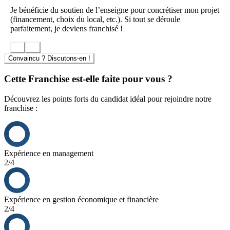
Je bénéficie du soutien de l’enseigne pour concrétiser mon projet
Le montage financier quant à lui se décline sous le même format que
(financement, choix du local, etc.). Si tout se déroule
la franchise CUBE TV.
parfaitement, je deviens franchisé !
Convaincu ? Discutons-en !
Cette Franchise est-elle faite pour vous ?
Découvrez les points forts du candidat idéal pour rejoindre notre
franchise :
Expérience en management
2/4
Expérience en gestion économique et financière
2/4