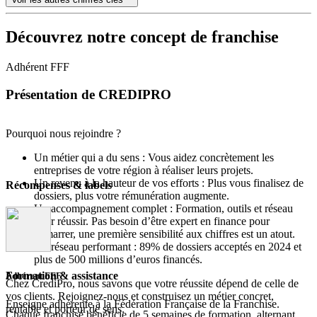
Découvrez notre concept de franchise
Adhérent FFF
Présentation de CREDIPRO
Pourquoi nous rejoindre ?
Un métier qui a du sens : Vous aidez concrètement les
entreprises de votre région à réaliser leurs projets.
Un revenu à la hauteur de vos efforts : Plus vous finalisez de
Récompenses & labels
dossiers, plus votre rémunération augmente.
Un accompagnement complet : Formation, outils et réseau
pour réussir. Pas besoin d’être expert en finance pour
démarrer, une première sensibilité aux chiffres est un atout.
Un réseau performant : 89% de dossiers acceptés en 2024 et
plus de 500 millions d’euros financés.
Formation & assistance
Adhérent FFF
Chez CrediPro, nous savons que votre réussite dépend de celle de
vos clients. Rejoignez-nous et construisez un métier concret,
Enseigne adhérente à la Fédération Française de la Franchise.
rentable et porteur de sens.
Chaque franchisé bénéficie de 5 semaines de formation, alternant