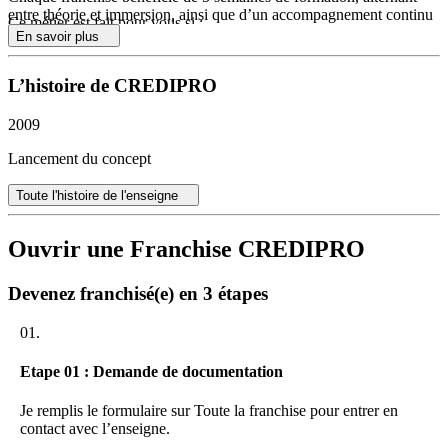
entre théorie et immersion, ainsi que d’un accompagnement continu
Ce métier est fait pour vous si :
grâce aux services supports de CrediPro (commercial, informatique,
En savoir plus
marketing, etc.).
Vous aimez le contact, la négociation et les défis.
Vous voulez un métier concret avec un impact local.
L’histoire de CREDIPRO
Par ailleurs, un animateur réseau, expérimenté sur les métiers du
Vous cherchez un équilibre entre liberté et sécurité.
financement bancaire, est disponible au quotidien pour répondre aux
Vous maîtrisez les bases de la lecture de bilan
questions de chaque franchisé.
2009
Notre philosophie : « Seul on va plus vite, ensemble on va plus loin.
Lancement du concept
»
Plus de 130 partenaires bancaires
Toute l'histoire de l'enseigne
89 % d’accords obtenus en 2024
1522 accords bancaires et 525 millions financés en 2024
Ouvrir une Franchise CREDIPRO
Devenez franchisé(e) en 3 étapes
01.
Etape 01 : Demande de documentation
Je remplis le formulaire sur Toute la franchise pour entrer en
contact avec l’enseigne.