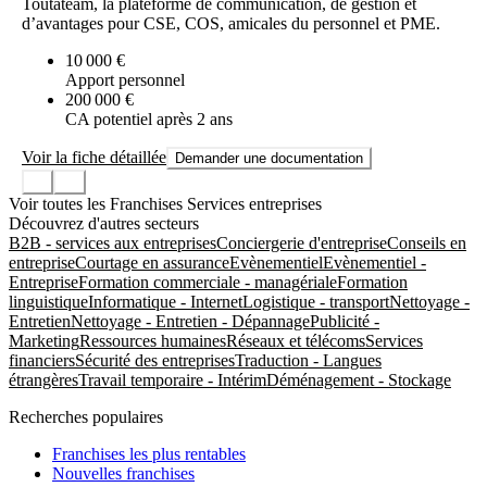
Toutateam, la plateforme de communication, de gestion et
d’avantages pour CSE, COS, amicales du personnel et PME.
10 000 €
Apport personnel
200 000 €
CA potentiel après 2 ans
Voir la fiche détaillée
Demander une documentation
Voir toutes les Franchises Services entreprises
Découvrez d'autres secteurs
B2B - services aux entreprises
Conciergerie d'entreprise
Conseils en
entreprise
Courtage en assurance
Evènementiel
Evènementiel -
Entreprise
Formation commerciale - managériale
Formation
linguistique
Informatique - Internet
Logistique - transport
Nettoyage -
Entretien
Nettoyage - Entretien - Dépannage
Publicité -
Marketing
Ressources humaines
Réseaux et télécoms
Services
financiers
Sécurité des entreprises
Traduction - Langues
étrangères
Travail temporaire - Intérim
Déménagement - Stockage
Recherches populaires
Franchises les plus rentables
Nouvelles franchises