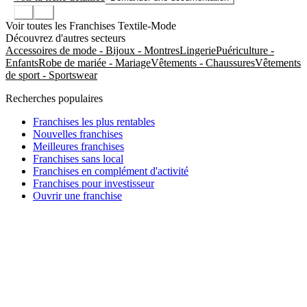
Voir toutes les Franchises Textile-Mode
Découvrez d'autres secteurs
Accessoires de mode - Bijoux - Montres
Lingerie
Puériculture -
Enfants
Robe de mariée - Mariage
Vêtements - Chaussures
Vêtements
de sport - Sportswear
Recherches populaires
Franchises les plus rentables
Nouvelles franchises
Meilleures franchises
Franchises sans local
Franchises en complément d'activité
Franchises pour investisseur
Ouvrir une franchise