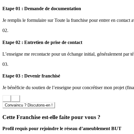
Etape 01 : Demande de documentation
BUT adapte ses formats de magasins pour répondre aux exigences du ma
surfaces d’environ 1 000 à 1 200 m² pour cibler les zones périurbaines
décorative moderne et pratique, tandis que d’autres — But Cosy — offre
Je remplis le formulaire sur Toute la franchise pour entrer en contact 
Les grandes forces du réseau BUT
02.
Rejoindre le réseau BUT donne accès à :
Etape 02 : Entretien de prise de contact
Une marque au rayonnement national, en troisième position du
L’enseigne me recontacte pour un échange initial, généralement par t
Un catalogue de produits en renouvellement constant, pour coll
La souplesse de gestion locale, tout en s’appuyant sur la puissan
03.
Des dispositifs de soutien commercial et logistique, susceptible
Etape 03 : Devenir franchisé
Le secteur et perspectives de développement
Le secteur de l’équipement de la maison, de l’ameublement et de l’éle
Je bénéficie du soutien de l’enseigne pour concrétiser mon projet (finan
concepts magasins et la sortie récente sur de nouveaux territoires mo
Convaincu ? Discutons-en !
Cette Franchise est-elle faite pour vous ?
Profil requis pour rejoindre le réseau d’ameublement BUT