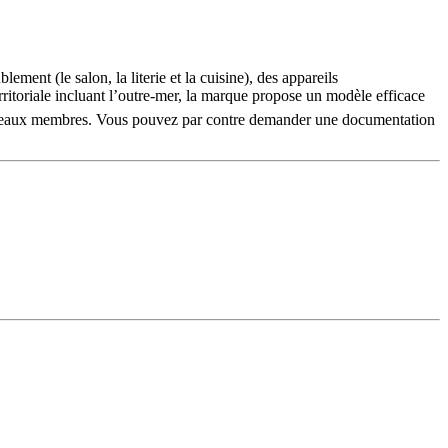
ement (le salon, la literie et la cuisine), des appareils
ritoriale incluant l’outre-mer, la marque propose un modèle efficace
x nouveaux membres. Vous pouvez par contre demander une documentation
sition de cette carte permet d’obtenir de nombreux avantages tels que
 en magasin et valorise le pouvoir d’achat de la clientèle, renforçant
n service après-vente. Elle met en place un centre d’appel pour recevoir
gratuit auprès des magasins ou l’expédition des colis à domicile. Le
t post-vente.
exploitation rapide.
le.